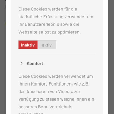
Bemühungen.
Diese Cookies werden für die
statistische Erfassung verwendet um
ZIELE DES ZENTRUMS
Ihr Benutzererlebnis sowie die
Webseite selbst zu optimieren.
Qualitätsgestützte, leitliniengetragene
Versorgung von Patientinnen und Patienten
inaktiv
aktiv
durch ein interdisziplinär arbeitendes
Expertenteam auf dem Gebiet der Prävention,
Komfort
Vorsorge, Diagnostik, Therapie und Nachsorge
Abstimmung der gesamten Behandlungskette
Diese Cookies werden verwendet um
räumlich und zeitlich auf den Patientinnen und
Ihnen Komfort-Funktionen, wie z.B.
Patienten
das Anschauen von Videos, zur
Förderung von klinisch orientierter Forschung
Verfügung zu stellen welche Ihnen ein
in Form von Beteiligung an klinischen Studien
besseres Benutzererlebnis
Kontinuierliche Weiterbildung der ärztlichen