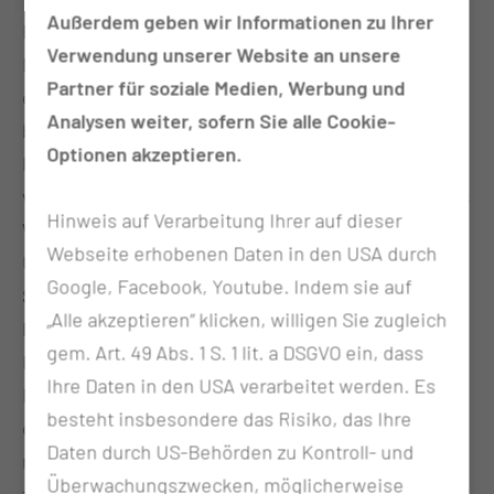
Außerdem geben wir Informationen zu Ihrer
Das Uro-Onkologische Zentrum an der
Verwendung unserer Website an unsere
Medizinischen Universität Lausitz - Carl Thiem ist
Partner für soziale Medien, Werbung und
ein Kompetenzzentrum mit dem Ziel der
Analysen weiter, sofern Sie alle Cookie-
bestmöglichen Behandlung von Patientinnen und
Optionen akzeptieren.
Patienten. Hierzu arbeiten Spezialisten der
verschiedenen Fachrichtungen eng zusammen. Das
Hinweis auf Verarbeitung Ihrer auf dieser
Wissen und die Erfahrung von Urologinnen und
Webseite erhobenen Daten in den USA durch
Urologen, Strahlentherapeutinnen und
Google, Facebook, Youtube. Indem sie auf
Strahlentherapeuten, Onkologinnen und Onkologen,
„Alle akzeptieren“ klicken, willigen Sie zugleich
Pathologinnen und Pathologen, Radiologinnen und
gem. Art. 49 Abs. 1 S. 1 lit. a DSGVO ein, dass
Radiologen, Nuklearmedizinerinnen und
Ihre Daten in den USA verarbeitet werden. Es
Nuklearmedizinern und weiteren Partnern stehen
besteht insbesondere das Risiko, das Ihre
damit gebündelt zur Verfügung. Hochmoderne
Daten durch US-Behörden zu Kontroll- und
medizinische Geräte ermöglichen eine
Überwachungszwecken, möglicherweise