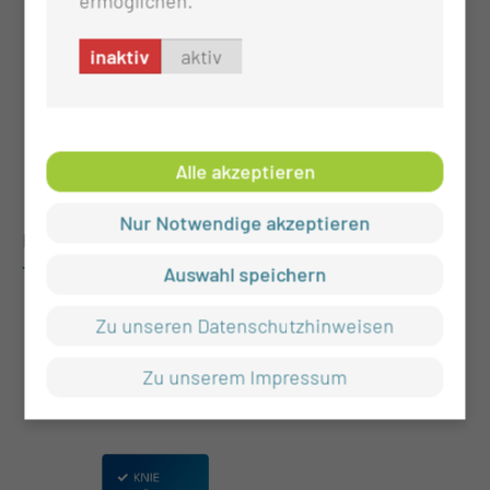
ermöglichen.
und nicht ärztlichen Mitarbeiterinnen und
Mitarbeitern
inaktiv
aktiv
Kontinuierliche Öffentlichkeitsarbeit und
Aufklärung für Patientinnen und Patienten mit
Fragen zur Prävention und Therapie eines
Alle akzeptieren
Prostatakarzinoms.
Nur Notwendige akzeptieren
Hier finden Sie die
Kooperationspartner des
Tumorzentrum Lausitz
.
Auswahl speichern
Zu unseren Datenschutzhinweisen
Zu unserem Impressum