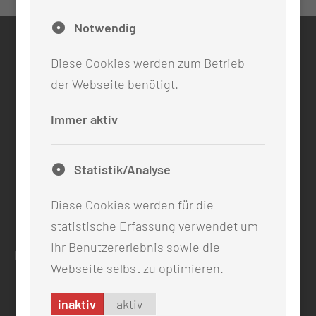
Notwendig
KONTAKT
Diese Cookies werden zum Betrieb
0355 46 -0
der Webseite benötigt.
info@mul-ct.de
mul-ct.de
Immer aktiv
ADRESSE
Statistik/Analyse
Medizinische Universität Lausitz - Carl Thiem
Thiemstr. 111
Diese Cookies werden für die
03048 Cottbus
statistische Erfassung verwendet um
Ihr Benutzererlebnis sowie die
RECHTLICHES
Webseite selbst zu optimieren.
Impressum
Datenschutz
inaktiv
aktiv