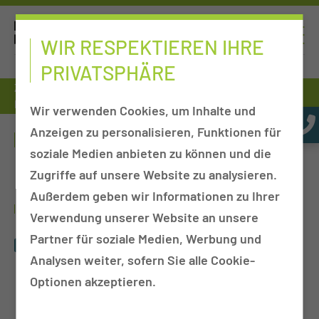
WIR RESPEKTIEREN IHRE
PRIVATSPHÄRE
Zuweiser
Tumorkonferenzen
Chirurgie
Prof. Dr. med. Björn Brücher
Wir verwenden Cookies, um Inhalte und
Anzeigen zu personalisieren, Funktionen für
PROF. DR. MED. BJÖRN BRÜCHER
soziale Medien anbieten zu können und die
Zugriffe auf unsere Website zu analysieren.
Außerdem geben wir Informationen zu Ihrer
BIBLIOGRAPHIE
Verwendung unserer Website an unsere
Partner für soziale Medien, Werbung und
Bi­blio­gra­phie Prof. Dr. med. Björn Brü­cher (867.28 KB)
Analysen weiter, sofern Sie alle Cookie-
Optionen akzeptieren.