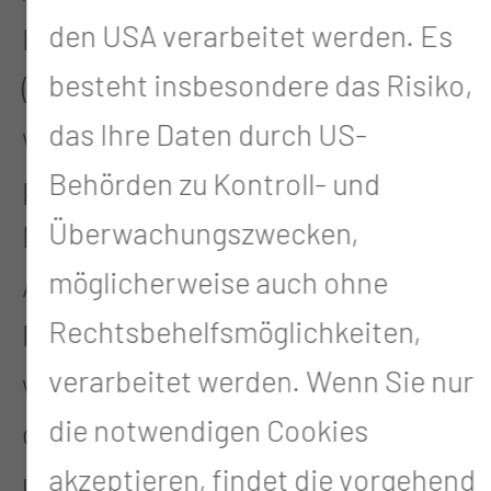
den USA verarbeitet werden. Es
Blutplasmabehandlung
besteht insbesondere das Risiko,
(Immunadsorption). Weiter sehen
das Ihre Daten durch US-
wir bei Dialysepatientinnen und -
Behörden zu Kontroll- und
patienten die Vorbereitung zur
Überwachungszwecken,
Nierentransplantation als unsere
möglicherweise auch ohne
Aufgabe an. Immer mehr
Rechtsbehelfsmöglichkeiten,
Patientinnen und Patienten
verarbeitet werden. Wenn Sie nur
werden mit Luftnot aufgrund einer
die notwendigen Cookies
gleichzeitig vorliegenden Herz-
akzeptieren, findet die vorgehend
und Nierenschwäche stationär