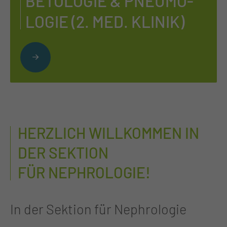
BE­TO­LO­GIE & PNEU­MO­
LO­GIE (2. MED. KLI­NIK)
HERZLICH WILLKOMMEN IN
DER SEKTION
FÜR NEPHROLOGIE!
In der Sektion für Nephrologie