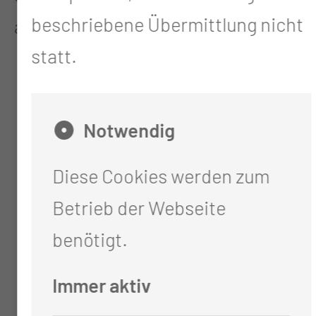
beschriebene Übermittlung nicht
aufgenommen.
statt.
Notwendig
880
Diese Cookies werden zum
Stationäre Patientinnen und
Betrieb der Webseite
Patienten im Jahr 2021
benötigt.
Immer aktiv
2.436