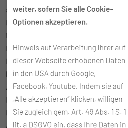
weiter, sofern Sie alle Cookie-
aufgetretener Nierenschwäche.
Optionen akzeptieren.
Dies umfasst nichtinvasive und
invasive Möglichkeiten zur
Hinweis auf Verarbeitung Ihrer auf
Diagnostik und Therapie von
dieser Webseite erhobenen Daten
Nierenerkrankungen. Therapien
in den USA durch Google,
beinhalten die Initiierung einer
Facebook, Youtube. Indem sie auf
zeitweiligen oder dauerhaften
„Alle akzeptieren“ klicken, willigen
Nierenersatztherapie sowie einer
Sie zugleich gem. Art. 49 Abs. 1 S. 1
Immuntherapie zum Blutplasma-
lit. a DSGVO ein, dass Ihre Daten in
Austausch oder zur