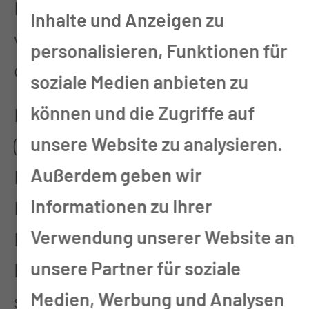
Fragestellungen zu ermöglichen,
Inhalte und Anzeigen zu
wird die dafür notwendige Struktur
personalisieren, Funktionen für
gerade aufgebaut.
soziale Medien anbieten zu
können und die Zugriffe auf
Konkret verfügt die Nephrologie
unsere Website zu analysieren.
(Fachabteilung für
Außerdem geben wir
Nierenkrankheiten) über eine
Informationen zu Ihrer
Bettenstation (M2/2) zur
Verwendung unserer Website an
Behandlung von Patientinnen und
unsere Partner für soziale
Patienten mit plötzlich oder
Medien, Werbung und Analysen
schleichend-langsam neu