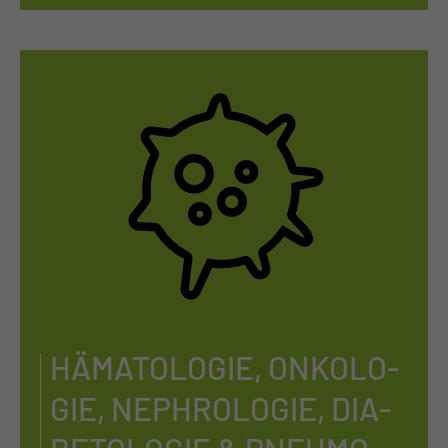
HÄ­MA­TO­LO­GIE, ON­KO­LO­
GIE, NE­PHROLO­GIE, DIA­