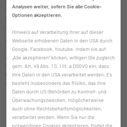
gelingt dies nicht immer in vollem Umfang. Bei
Analysen weiter, sofern Sie alle Cookie-
solchen Patientinnen und Patienten stellt die
Optionen akzeptieren.
Neurostimulation des Zungennervs eine gute
Alternative dar.
Hinweis auf Verarbeitung Ihrer auf dieser
Webseite erhobenen Daten in den USA durch
Die Neurostimulation des Zungennervs ist keine
Google, Facebook, Youtube. Indem sie auf
Therapieform der ersten Wahl. Sie kommt nur bei
„Alle akzeptieren“ klicken, willigen Sie zugleich
einer Maskenintoleranz, die trotz mehrfacher
gem. Art. 49 Abs. 1 S. 1 lit. a DSGVO ein, dass
Versuche nicht behoben werden kann, in Frage. Die
Ihre Daten in den USA verarbeitet werden. Es
Patientinnen und Patienten müssen weiterhin
besteht insbesondere das Risiko, das Ihre
folgende Kriterien erfüllen:
Daten durch US-Behörden zu Kontroll- und
Apnoe-Hypopnoe-Index 15-65/h
Überwachungszwecken, möglicherweise
Body-Mass-Index
<
35kg/m2
auch ohne Rechtsbehelfsmöglichkeiten,
Anteil Zentraler Apnoen am Gesamt AHI < 25%
verarbeitet werden. Wenn Sie nur die
Nichtvorliegen einer neuromuskulären
notwendigen Cookies akzeptieren, findet die