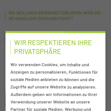
BEI WELCHEN KRANKHEITSBILDERN WIRD DIE
BEHANDLUNG DURCHGEFÜHRT?
Ist der Zungenschrittmacher eine Alternative zur
Maske?
WIR RESPEKTIEREN IHRE
PRIVATSPHÄRE
Manche Patientinnen und Patienten, die auf Grund
des Ausmaßes der obstruktiven Schlafapnoe und
Wir verwenden Cookies, um Inhalte und
eventueller Grunderkrankungen eigentlich eine
Anzeigen zu personalisieren, Funktionen für
Maskentherapie bräuchten, haben Probleme, die
soziale Medien anbieten zu können und die
Maske und den Überdruck zu tolerieren. Natürlich
Zugriffe auf unsere Website zu analysieren.
wird zuerst versucht durch unterschiedliche
Außerdem geben wir Informationen zu Ihrer
Masken, Druckveränderungen oder auch
Verwendung unserer Website an unsere
Operationen die Maskentoleranz zu erhöhen. Leider
Partner für soziale Medien, Werbung und