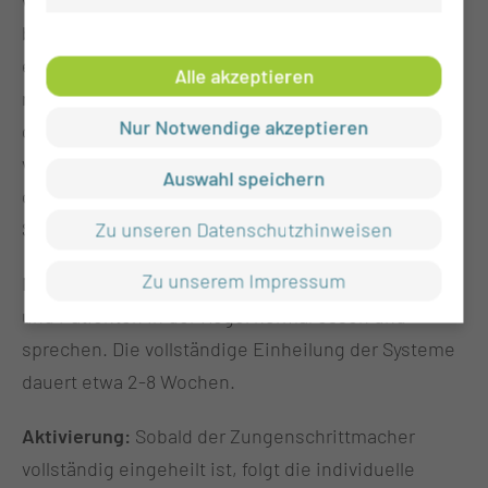
während eines kurzen stationären Aufenthalts von 3
bis 5 Tagen in unserem Behandlungszentrum
eingesetzt. Der Eingriff erfolgt unter Vollnarkose
Alle akzeptieren
minimal-invasiv, d.h. nicht über eine Operation mit
Nur Notwendige akzeptieren
großer Wunde, sondern abhängig von dem
verwendeten System über einen (unter dem Kinn)
Auswahl speichern
oder zwei (seitlicher Hals und Brustkorb) kleine
Schnitte.
Zu unseren Datenschutzhinweisen
Zu unserem Impressum
Noch am Tag der Implantation können Patientinnen
und Patienten in der Regel normal essen und
sprechen. Die vollständige Einheilung der Systeme
dauert etwa 2-8 Wochen.
Aktivierung:
Sobald der Zungenschrittmacher
vollständig eingeheilt ist, folgt die individuelle