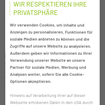
WIR RESPEKTIEREN IHRE
Klinik für Hals-Nasen-Ohrenkrankheiten oder die
PRIVATSPHÄRE
Klinik für Mund-, Kiefer- und Gesichtschirurgie
geführt. Im Rahmen der Diagnostik werden CT- oder
Wir verwenden Cookies, um Inhalte und
MRT-Untersuchungen des Körpers angefertigt. In
Anzeigen zu personalisieren, Funktionen für
einer Endoskopischen Untersuchung des
soziale Medien anbieten zu können und die
Tumorgebietes in Narkose wird eine Probe zur
Zugriffe auf unsere Website zu analysieren.
feingeweblichen Untersuchung genommen. Nach
Außerdem geben wir Informationen zu Ihrer
Bestätigung der Verdachtsdiagnose wird da
Verwendung unserer Website an unsere
sweitere Vorgehen mit Ihnen besprochen. Die
Partner für soziale Medien, Werbung und
Therapiefindung, Durchführung und
Analysen weiter, sofern Sie alle Cookie-
Nachbehandlung findet interdisziplinär gesteuert
Optionen akzeptieren.
durch das Kopf-Hals-Tumorzentrum statt.
Hinweis auf Verarbeitung Ihrer auf dieser
Webseite erhobenen Daten in den USA durch
WER IST AN DER BEHANDLUNG BETEILIGT?