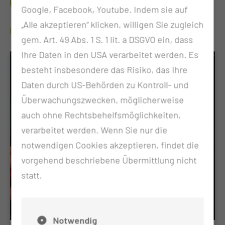
Google, Facebook, Youtube. Indem sie auf
„Alle akzeptieren“ klicken, willigen Sie zugleich
WO FINDE ICH WEITERE INFORMATIONEN?
gem. Art. 49 Abs. 1 S. 1 lit. a DSGVO ein, dass
Ihre Daten in den USA verarbeitet werden. Es
besteht insbesondere das Risiko, das Ihre
Daten durch US-Behörden zu Kontroll- und
Überwachungszwecken, möglicherweise
auch ohne Rechtsbehelfsmöglichkeiten,
verarbeitet werden. Wenn Sie nur die
notwendigen Cookies akzeptieren, findet die
vorgehend beschriebene Übermittlung nicht
statt.
Notwendig