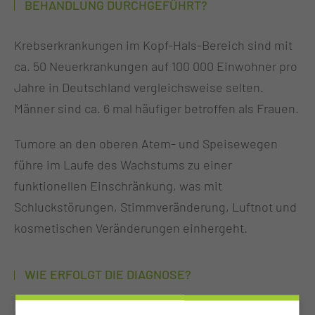
BEHANDLUNG DURCHGEFÜHRT?
Krebserkrankungen im Kopf-Hals-Bereich sind mit
ca. 50 Neuerkrankungen auf 100 000 Einwohner pro
Jahre in Deutschland vergleichsweise selten.
Männer sind ca. 6 mal häufiger betroffen als Frauen.
Tumore an den oberen Atem- und Speisewegen
führe im Laufe des Wachstums zu einer
funktionellen Einschränkung, was mit
Schluckstörungen, Stimmveränderung, Luftnot und
kosmetischen Veränderungen einhergeht.
WIE ERFOLGT DIE DIAGNOSE?
Patienten mit Kopf-Hals-Tumoren werde über die