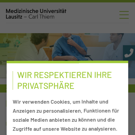
Neurologie
WIR RESPEKTIEREN IHRE
PRIVATSPHÄRE
Zuweiser
Tumorkonferenzen
Neurologie
Gefäß-Chirurgie
Wir verwenden Cookies, um Inhalte und
GEFÄSS-CHIRURGIE
Anzeigen zu personalisieren, Funktionen für
soziale Medien anbieten zu können und die
WO FINDE ICH WEITERE INFORMATIONEN?
Zugriffe auf unsere Website zu analysieren.