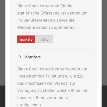
Diese Cookies werden für die
statistische Erfassung verwendet um
Ihr Benutzererlebnis sowie die
Webseite selbst zu optimieren.
inaktiv
aktiv
Komfort
Diese Cookies werden verwendet um
Ihnen Komfort-Funktionen, wie z.B.
das Anschauen von Videos, zur
Verfügung zu stellen welche Ihnen ein
besseres Benutzererlebnis
KONTAKT
ermöglichen.
0355 46 -0