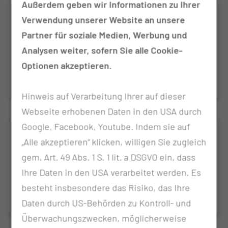
Außerdem geben wir Informationen zu Ihrer
Arterien
Verwendung unserer Website an unsere
Partner für soziale Medien, Werbung und
Arterien transportieren sauerstoff- und
nährstoffreiches Blut vom Herzen zu den anderen
Analysen weiter, sofern Sie alle Cookie-
Organen
Optionen akzeptieren.
Hinweis auf Verarbeitung Ihrer auf dieser
Webseite erhobenen Daten in den USA durch
Google, Facebook, Youtube. Indem sie auf
Not-Operationen
„Alle akzeptieren“ klicken, willigen Sie zugleich
Bei der Notoperation handelt es sich um einen
gem. Art. 49 Abs. 1 S. 1 lit. a DSGVO ein, dass
operativen Eingriff, der nicht aufgeschoben werden
Ihre Daten in den USA verarbeitet werden. Es
kann
besteht insbesondere das Risiko, das Ihre
Daten durch US-Behörden zu Kontroll- und
Überwachungszwecken, möglicherweise