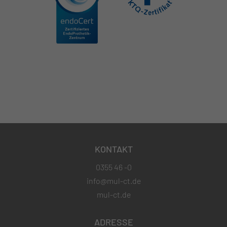
KONTAKT
0355 46 -0
info@mul-ct.de
mul-ct.de
ADRESSE