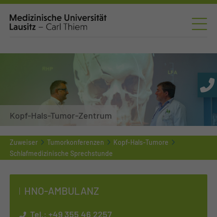
Kopf-Hals-Tumor-Zentrum
Zuweiser
Tumorkonferenzen
Kopf-Hals-Tumore
Schlafmedizinische Sprechstunde
HNO-AM­BU­LANZ
Tel.:
+49 355 46 2257