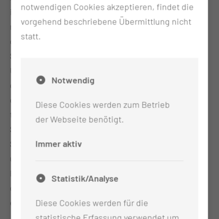
notwendigen Cookies akzeptieren, findet die
induzierte Schlafendoskopie (MISE) genannt und ist
vorgehend beschriebene Übermittlung nicht
mittlerweile der Standard in der Untersuchung zur
statt.
genauen Bestimmung des Ursprungsortes von
Schnarchen und Apnoen. Der Patient wird unter
Überwachung durch ein Narkosemittel langsam in
Notwendig
den Schlaf versetzt. Dabei wird per Endoskop durch
die Nase (durch die Sedierung wird dies gut
Diese Cookies werden zum Betrieb
toleriert) die Vibration und Kollapsneigung der
der Webseite benötigt.
Strukturen der oberen Atemwege beobachtet. Das
Immer aktiv
Schnarchen und der Kollaps kann genau lokalisiert
und zielgerichtet therapiert werden. Wenn der
Patient es wünscht, kann die Schlafendoskopie
Statistik/Analyse
gleich zur Narkose umgewandelt werden und sich
ein entsprechend operativer Eingriff anschließen.
Diese Cookies werden für die
statistische Erfassung verwendet um