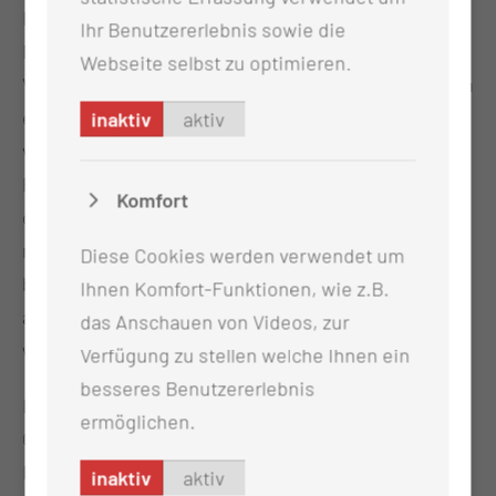
Im Rahmen der MISE werden unterschiedlichen
Ihr Benutzererlebnis sowie die
Manöver durchgeführt. Eines davon ist die
Webseite selbst zu optimieren.
Vorverlagerung des Unterkiefers. Dadurch wird auch
eine nach hinten gefallene Zunge wieder nach vorn
inaktiv
aktiv
verlagert und der Atemweg freigemacht. Sollte ein
Patient auf diese Manöver gut ansprechen, besteht
Komfort
die Möglichkeit diese Obstruktionen durch eine
nächtlich getragene Unterkieferschiene zu
Diese Cookies werden verwendet um
behandeln. Hierzu würden wir Sie zu speziell
Ihnen Komfort-Funktionen, wie z.B.
ausgebildeten Zahnärztinnen und Zahnärzte
das Anschauen von Videos, zur
weitervermitteln.
Verfügung zu stellen welche Ihnen ein
besseres Benutzererlebnis
Durch die genaue Lokalisation der Vibrationen und
ermöglichen.
Obstruktionen ist es möglich gezielt zu operieren.
In vielen Fällen findet das Schnarchen am weichen
inaktiv
aktiv