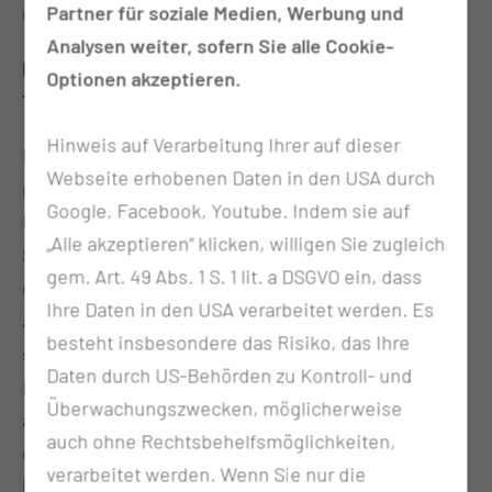
Partner für soziale Medien, Werbung und
und zu therapieren.
Analysen weiter, sofern Sie alle Cookie-
Medikamenten induzierte Schlafendoskopie und
Optionen akzeptieren.
Therapieoptionen
Hinweis auf Verarbeitung Ihrer auf dieser
Idealerweise würde ein Patient während des
Webseite erhobenen Daten in den USA durch
natürlichen Schlafs mit einem Endoskop durch die
Google, Facebook, Youtube. Indem sie auf
Nase beobachtet und die Vibrationen während des
„Alle akzeptieren“ klicken, willigen Sie zugleich
Schnarchens klassifiziert werden. Zum einen würde
gem. Art. 49 Abs. 1 S. 1 lit. a DSGVO ein, dass
diese Prozedur kaum ein Patient tolerieren, zum
Ihre Daten in den USA verarbeitet werden. Es
anderen könnten wir dies auf Grund der Vielzahl der
besteht insbesondere das Risiko, das Ihre
schnarchenden Menschen gar nicht leisten. Im
Daten durch US-Behörden zu Kontroll- und
Laufe der letzten 30 Jahre hat sich jedoch eine
Überwachungszwecken, möglicherweise
alternative Diagnostikmethode entwickelt, mit der
auch ohne Rechtsbehelfsmöglichkeiten,
der Schlaf durch Narkosemittel imitiert werden
verarbeitet werden. Wenn Sie nur die
kann. Dieses Verfahren wird Medikamenten-