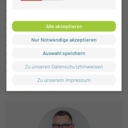
Im Anschluss an die Facharztausbildung besteht
die Möglichkeit die Zusatzbezeichnung „Plastische
Operationen“ zu erwerben. Unser Chefarzt besitzt
Alle akzeptieren
die volle Weiterbildungsermächtigung. Die
Weiterbildung wird seitens der Klinik durch
Nur Notwendige akzeptieren
gewährte Weiterbildungstage sowie interne und
Auswahl speichern
externe Fortbildungen unterstützt.
Bei Fragen zur Weiterbildung wenden Sie sich bitte
Zu unseren Datenschutzhinweisen
an das Sekretariat der HNO-Klinik.
Zu unserem Impressum
ANSPRECHPARTNER