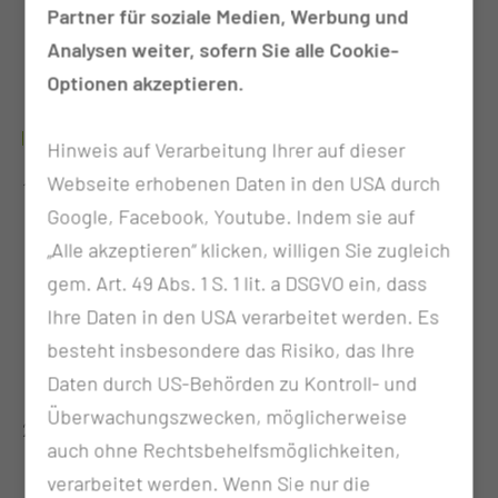
Partner für soziale Medien, Werbung und
kollegiales Teaching
Analysen weiter, sofern Sie alle Cookie-
kleine Vortragstätigkeiten (z. B. Qualitätszirkel,
Optionen akzeptieren.
M&M-Konferenz, klinische Fortbildung usw.)
OPERATIVE AUSBILDUNG:
Hinweis auf Verarbeitung Ihrer auf dieser
Webseite erhobenen Daten in den USA durch
1. Ausbildungsjahr:
Google, Facebook, Youtube. Indem sie auf
Adenotomie, Tonsillektomie, Parazentese,
„Alle akzeptieren“ klicken, willigen Sie zugleich
Paukendrainage, Tracheostomie, kleine
gem. Art. 49 Abs. 1 S. 1 lit. a DSGVO ein, dass
Hautchirurgie, kleine Weichteilchirurgie,
Ihre Daten in den USA verarbeitet werden. Es
Schlafendoskopie, Panendoskopie
besteht insbesondere das Risiko, das Ihre
Assistenz bei komplexen Eingriffen
Daten durch US-Behörden zu Kontroll- und
Überwachungszwecken, möglicherweise
2. Ausbildungsjahr:
auch ohne Rechtsbehelfsmöglichkeiten,
Eingriffe bei Schnarchen/OSAS, zervikale
verarbeitet werden. Wenn Sie nur die