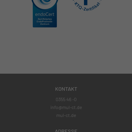
KONTAKT
0355 46 -0
info@mul-ct.de
mul-ct.de
ADRESSE