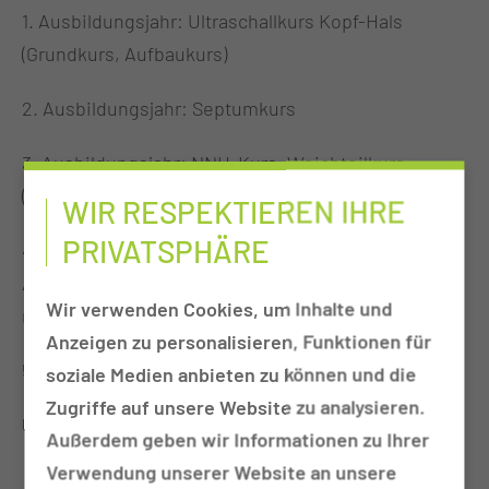
1. Ausbildungsjahr: Ultraschallkurs Kopf-Hals
(Grundkurs, Aufbaukurs)
2. Ausbildungsjahr: Septumkurs
3. Ausbildungsjahr: NNH-Kurs, Weichteilkurs
(Parotis, Neck dissection)
WIR RESPEKTIEREN IHRE
PRIVATSPHÄRE
4. Ausbildungsjahr: Allergologiekurs (Grundkurs,
Aufbaukurs) – spätester Termin (auch früher
Wir verwenden Cookies, um Inhalte und
möglich, siehe Hinweis unten)
Anzeigen zu personalisieren, Funktionen für
5. Ausbildungsjahr: Ohrkurs
soziale Medien anbieten zu können und die
Zugriffe auf unsere Website zu analysieren.
Übergreifende konservative Inhalte:
Außerdem geben wir Informationen zu Ihrer
Verwendung unserer Website an unsere
Gutachtentätigkeit