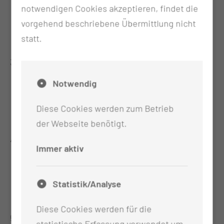
Weichteileingriffe, Septum-OP,
notwendigen Cookies akzeptieren, findet die
Nasenmuschel-OP, kleine Larynxchirurgie
vorgehend beschriebene Übermittlung nicht
Assistenz bei komplexen Eingriffen
statt.
3. Ausbilungsjahr:
Notwendig
NNH-OP, Submandibulektomie, kleine
plastische Operationen, Lasereingriffe
Diese Cookies werden zum Betrieb
Assistenz bei komplexen Eingriffen
der Webseite benötigt.
4. Ausbildungsjahr:
Immer aktiv
Parotidektomie, Neck dissection (einfach),
Tumorresektion (klein)
Statistik/Analyse
Assistenz bei komplexen Eingriffen
Diese Cookies werden für die
5. Ausbildungsjahr:
statistische Erfassung verwendet um