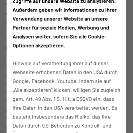
Zugriffe auf unsere Website zu analysieren.
dreidimensionalen Raum ausgeht. Dazu zählt das
Außerdem geben wir Informationen zu Ihrer
Angebot, besonders schwierige Fälle mit
Verwendung unserer Website an unsere
strahlenbedingten Schäden, Fisteln, Rezidiven,
Partner für soziale Medien, Werbung und
freiliegenden Bereichen, Gelenkzerstörungen,
Analysen weiter, sofern Sie alle Cookie-
Narbenkontrakturen der Halsregion u.a. zu
Optionen akzeptieren.
behandeln. Die Einbindung in das regionale
Traumazentrum ist dabei eine Facette der vielen
Hinweis auf Verarbeitung Ihrer auf dieser
interdisziplinären Anbindungen. Alle relevanten
Webseite erhobenen Daten in den USA durch
plastisch-rekonstruktiven Verfahren in der
Google, Facebook, Youtube. Indem sie auf
Akutphase (außer Replantationen) und zur Korrektur
„Alle akzeptieren“ klicken, willigen Sie zugleich
von Unfall- oder Tumorbehandlungsfolgen oder
gem. Art. 49 Abs. 1 S. 1 lit. a DSGVO ein, dass
freiliegenden Bereichen nach Versorgung mittels
Ihre Daten in den USA verarbeitet werden. Es
orthopädischer Implantate, inkl. mikrovaskulärer
besteht insbesondere das Risiko, das Ihre
Transplantationschirurgie werden in unserer Klinik
Daten durch US-Behörden zu Kontroll- und
angeboten. Im Einzelnen kommen insbesondere