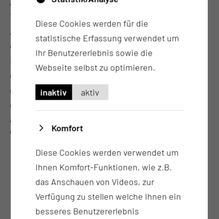
Allgemeinen Chirurgie, der Gefäßchirurgie, der
Thoraxchirurgie, der Urologie, der Hautklinik, der
Diese Cookies werden für die
Augenklinik, der septischen Chirurgie (bei
statistische Erfassung verwendet um
chronischen Wunden und Decubitalulzera) und der
Ihr Benutzererlebnis sowie die
Frauenklinik. Dies ermöglicht auch die Behandlung
Webseite selbst zu optimieren.
chronischer Knocheninfektionen (Osteomyelitiden)
der Extremitäten sowie ggfs. die Unterstützung bei
inaktiv
aktiv
der Behandlung des diabetischen Fußes oder
anderweitiger Fußdeformitäten mit schwierigen
Komfort
Wundverhältnissen.
Diese Cookies werden verwendet um
Ihnen Komfort-Funktionen, wie z.B.
das Anschauen von Videos, zur
Verfügung zu stellen welche Ihnen ein
besseres Benutzererlebnis