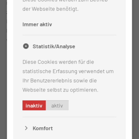
mittels Liposuction gewonnen wird, um dann
der Webseite benötigt.
zirkulär zwischen Schwellkörper und
Penisschafthaut verteilt zu werden. Dies Vorgehen
Immer aktiv
kann ggf. im Abstand von 6 Monaten mehrfach
wiederholt werden.
Statistik/Analyse
Diese Cookies werden für die
statistische Erfassung verwendet um
Ihr Benutzererlebnis sowie die
Webseite selbst zu optimieren.
inaktiv
aktiv
Komfort