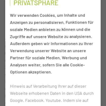
PRIVATSPHÄRE
folgende Behandlungen:
Korrektur des vergrabenen Penis
Wir verwenden Cookies, um Inhalte und
Penisvergrößerung /-verdickung
Anzeigen zu personalisieren, Funktionen für
soziale Medien anbieten zu können und die
Der vergrabene Penis ist oft mit einer Adipositas
Zugriffe auf unsere Website zu analysieren.
und vermehrten Unterhautfettgewebe im Bauch-
Außerdem geben wir Informationen zu Ihrer
und Schamhügelbereich vergesellschaftet. Hier
Verwendung unserer Website an unsere
kommt je nach Ausprägungsgrad ein
Partner für soziale Medien, Werbung und
mehrschrittiges Programm zur Anwendung.
Analysen weiter, sofern Sie alle Cookie-
Zunächst erfolgt eine Reduktion von Fettgewebe
Optionen akzeptieren.
durch Liposuction und ggf. Straffungsoperationen
im Bereich Unterbauch und Schamhügel. Dem kann
Hinweis auf Verarbeitung Ihrer auf dieser
eine Penisverlängerung folgen durch
Webseite erhobenen Daten in den USA durch
Durchtrennung der Haltebänder und Vorverlagerung
Google, Facebook, Youtube. Indem sie auf
des Penis. Gelegentlich sind noch weitere