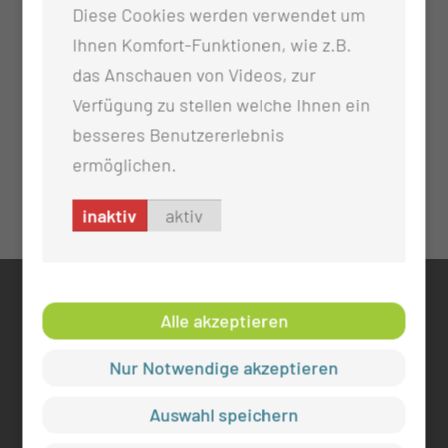
Diese Cookies werden verwendet um
Ihnen Komfort-Funktionen, wie z.B.
das Anschauen von Videos, zur
Verfügung zu stellen welche Ihnen ein
besseres Benutzererlebnis
ermöglichen.
inaktiv
aktiv
KONTAKT
Alle akzeptieren
0355 46 -0
Nur Notwendige akzeptieren
info@mul-ct.de
mul-ct.de
Auswahl speichern