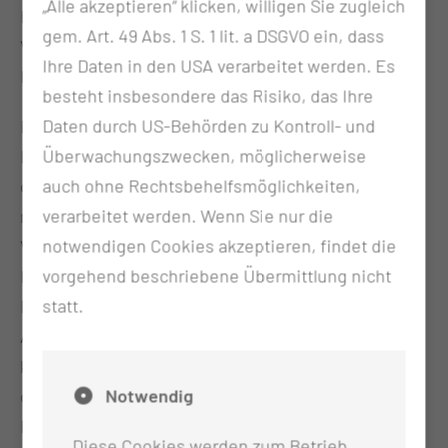
„Alle akzeptieren“ klicken, willigen Sie zugleich
Korrekturen wie Zirkumzision (Entfernung der
gem. Art. 49 Abs. 1 S. 1 lit. a DSGVO ein, dass
Vorhaut), Hodensackstraffung sowie lokale
Ihre Daten in den USA verarbeitet werden. Es
Hautlappenplastiken erforderlich.
besteht insbesondere das Risiko, das Ihre
Daten durch US-Behörden zu Kontroll- und
Die Penisverlängerung besteht ebenfalls in einem
Überwachungszwecken, möglicherweise
Durchtrennen der Haltebänder und Vorverlagerung
auch ohne Rechtsbehelfsmöglichkeiten,
des Penisschaftes. Das Ergebnis sollte über
verarbeitet werden. Wenn Sie nur die
mindestens 4 Wochen mit einem
notwendigen Cookies akzeptieren, findet die
Vakuumtraktionssystem, das unauffällig unter der
vorgehend beschriebene Übermittlung nicht
Kleidung getragen werden kann stabilisiert werden.
statt.
Dieses System führt zudem bei längerer
Anwendung über Monate und Jahre zu einer
kontinuierlichen Zunahme von Penislänge und -
Notwendig
durchmesser. Die Penisverdickung führen wir mit
Eigenfetttransfer durch, wobei das Fettgewebe
Diese Cookies werden zum Betrieb