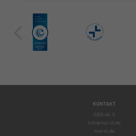
KONTAKT
0355 46 -0
info@mul-ct.de
mul-ct.de