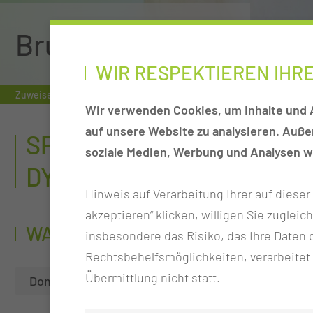
Brustzentrum
WIR RESPEKTIEREN IHR
Zuweiser
Tumorkonferenzen
Brustzentrum
Sprechstunde
Wir verwenden Cookies, um Inhalte und A
auf unsere Website zu analysieren. Auß
SPRECHSTUNDE KIEFERO
soziale Medien, Werbung und Analysen we
DYSGNATHIE-THERAPIE
Hinweis auf Verarbeitung Ihrer auf diese
akzeptieren“ klicken, willigen Sie zugleic
WANN FINDET DIE SPRECHSTUND
insbesondere das Risiko, das Ihre Date
Rechtsbehelfsmöglichkeiten, verarbeitet
Übermittlung nicht statt.
Donnerstag
16:00 - 18:00 Uhr