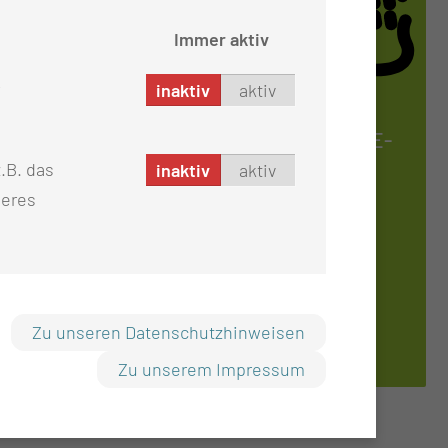
Immer aktiv
inaktiv
aktiv
MUND-, KIE­FER-, GE­SICHTS-, RE­
KON­STRUK­TI­VE & PLAS­TI­SCHE
.B. das
inaktiv
aktiv
CHIR­UR­GIE
seres
Tel.:
+49 355 46 1665
Anmeldung
Sprechstunde
Tel.:
+49 355 46 2502
Anmeldung
Zu unseren Datenschutzhinweisen
Sprechstunde
Zu unserem Impressum