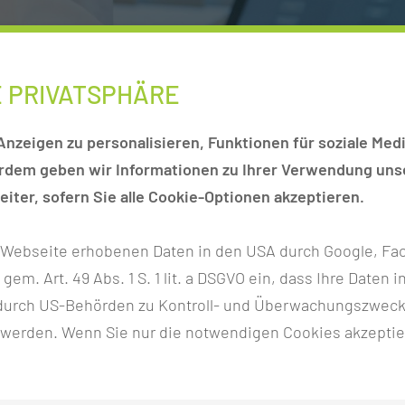
E PRIVATSPHÄRE
 Kieferorthopädische Chirurgie Dysgnathie-Therapie
nzeigen zu personalisieren, Funktionen für soziale Medi
erdem geben wir Informationen zu Ihrer Verwendung unse
RTHOPÄDISCHE CHIRURGIE
iter, sofern Sie alle Cookie-Optionen akzeptieren.
r Webseite erhobenen Daten in den USA durch Google, Fac
h gem. Art. 49 Abs. 1 S. 1 lit. a DSGVO ein, dass Ihre Date
E STATT?
n durch US-Behörden zu Kontroll- und Überwachungszwec
 werden. Wenn Sie nur die notwendigen Cookies akzeptie