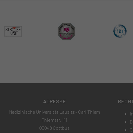
ADRESSE
RECH
Medizinische Universität Lausitz - Carl Thiem
I
Thiemstr. 111
D
03048 Cottbus
C