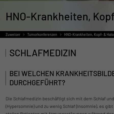
HNO-Krankheiten, Kopf
Zuweiser
Tumorkonferenzen
HNO-Krankheiten, Kopf- & Hals
SCHLAFMEDIZIN
BEI WELCHEN KRANKHEITSBILD
DURCHGEFÜHRT?
Die Schlafmedizin beschäftigt sich mit dem Schlaf und
(Hypersomnie) und zu wenig Schlaf (Insomnie), es gib
stellen Patienten mit Atmungsstörungen während des S