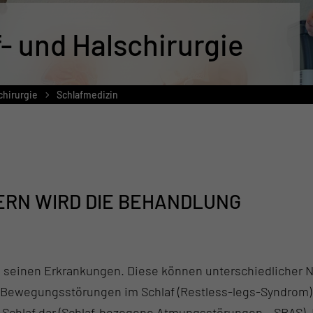
- und Halschirurgie
chirurgie
Schlafmedizin
ERN WIRD DIE BEHANDLUNG
 seinen Erkrankungen. Diese können unterschiedlicher Na
t Bewegungsstörungen im Schlaf (Restless-legs-Syndrom)
chlaf dar (Schlaf-bezogene Atmungsstörungen – SBAS). H