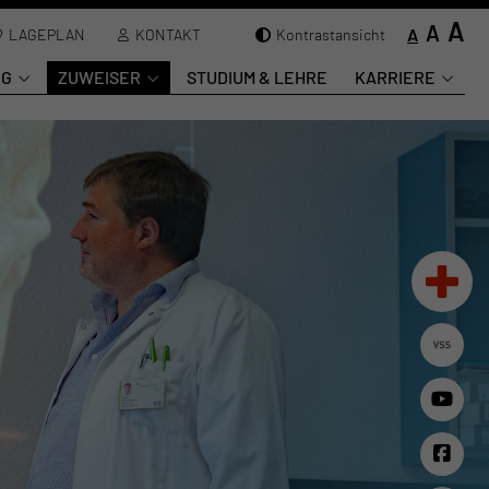
A
A
A
LAGEPLAN
KONTAKT
Kontrastansicht
NG
ZUWEISER
STUDIUM & LEHRE
KARRIERE