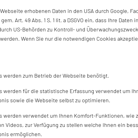
iger erholsam, je mehr derartige Störungen der Schlaftie
r Webseite erhobenen Daten in den USA durch Google, Fac
h gem. Art. 49 Abs. 1 S. 1 lit. a DSGVO ein, dass Ihre Date
ettpartnerin oder den Bettpartner. Hierbei ist es aber 
n durch US-Behörden zu Kontroll- und Überwachungszwec
leinige Schnarchen „nur“ laut und für die Umwelt belast
 werden. Wenn Sie nur die notwendigen Cookies akzeptie
(OSAS), was gefährlich für den Schlafenden sein kann und
e-Syndrom über Jahre undiagnostiziert und unbehandelt. D
 getrennte Schlafzimmer bevorzugt werden. Der Schläfer se
s werden zum Betrieb der Webseite benötigt.
S ist eine starke Schläfrigkeit tagsüber. Der Körper ger
 Übermäßiges und v.a. schnelles Einschlafen bis hin zum
 werden für die statistische Erfassung verwendet um Ihr
iche Leistungsfähigkeit inklusive der Libido nehmen übe
nis sowie die Webseite selbst zu optimieren.
die Patienten über starkes nächtliches Schwitzen. Ein lan
en sein und vermehrt zu Herzinfarkten und Schlaganfall f
s werden verwendet um Ihnen Komfort-Funktionen, wie z
n Videos, zur Verfügung zu stellen welche Ihnen ein bes
bnis ermöglichen.