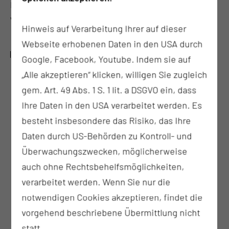
PD. Dr. med. Herzog verfügt über die volle
Weiterbildungsermächtigung (24 Monate).
Hinweis auf Verarbeitung Ihrer auf dieser
Webseite erhobenen Daten in den USA durch
WEITERBILDUNGSINHALTE:
Google, Facebook, Youtube. Indem sie auf
„Alle akzeptieren“ klicken, willigen Sie zugleich
plastische Ohr-Operationen (z.B. Otoplastik)
gem. Art. 49 Abs. 1 S. 1 lit. a DSGVO ein, dass
plastische Nasenoperationen (z.B.
Ihre Daten in den USA verarbeitet werden. Es
Septorhinoplastik)
besteht insbesondere das Risiko, das Ihre
plstisch-rekonstruktive Gesichtschirurgie (z.B.
Daten durch US-Behörden zu Kontroll- und
lokale Lappenplastiken)
Überwachungszwecken, möglicherweise
Rekonstruktive Onkochirurgie (z.B. freie
auch ohne Rechtsbehelfsmöglichkeiten,
Transplantate)
verarbeitet werden. Wenn Sie nur die
post-traumatische rekonstruktive Chirurgie
notwendigen Cookies akzeptieren, findet die
(z.B. Schädelbasisrekonstruktionen)
vorgehend beschriebene Übermittlung nicht
statt.