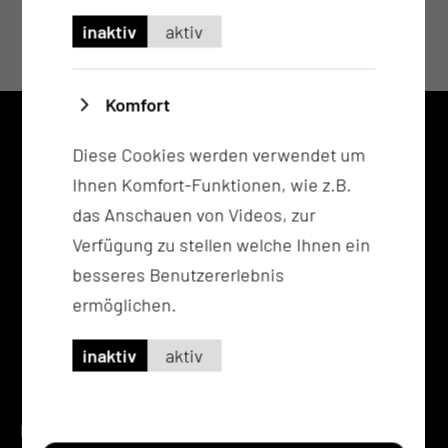
inaktiv
aktiv
Komfort
KONTAKT
Diese Cookies werden verwendet um
0355 46 -0
Ihnen Komfort-Funktionen, wie z.B.
info@mul-ct.de
das Anschauen von Videos, zur
mul-ct.de
Verfügung zu stellen welche Ihnen ein
besseres Benutzererlebnis
ADRESSE
ermöglichen.
Medizinische Universität Lausitz - Carl Thiem
Thiemstr. 111
inaktiv
aktiv
03048 Cottbus
RECHTLICHES