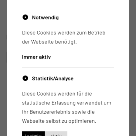
Durchführung der geriatrischen
Teambesprechung sowie Festlegung eines
Notwendig
vorläufigen Therapieziels
Diese Cookies werden zum Betrieb
3. WB-JAHR / GERIATRIE
der Webseite benötigt.
ERWERB VON KENNTNISSEN, ERFAHRUNGEN
Immer aktiv
UND FERTIGKEITEN IN
der Gerontologie (Demographie,
Statistik/Analyse
Epidemiologie, Physiologie des Alterns)
der Ätiologie, der Pathogenese, der
Diese Cookies werden für die
Pathophysiologie und der Symptomatologie
statistische Erfassung verwendet um
von Erkrankungen und Behinderungen des
Ihr Benutzererlebnis sowie die
höheren Lebensalters, einschließlich
Webseite selbst zu optimieren.
dementieller Abbauprozesse