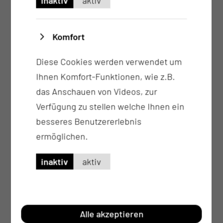
inaktiv
aktiv
den Besonderheiten der Arzneimitteltherapie
im höheren Lebensalter
der altersadäquaten Ernährung,
Komfort
Flüssigkeitszufuhr und Diätetik einschließlich
Diese Cookies werden verwendet um
der Ernährungsberatung
Ihnen Komfort-Funktionen, wie z.B.
den speziellen geriatrisch relevanten
das Anschauen von Videos, zur
diagnostischen Verfahren, der Einschätzung
Verfügung zu stellen welche Ihnen ein
aller relevanten Problembereiche
besseres Benutzererlebnis
(geriatrisches Assessment) und der
ermöglichen.
Beurteilung der physischen und psychischen
(vor allem auch kognitiven)
inaktiv
aktiv
Funktionseinschränkungen
den speziellen geriatrischen Therapien von
körperlichen und seelischen Erkrankungen im
biologisch fortgeschrittenen Lebensalter, der
Alle akzeptieren