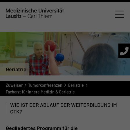
Geriatrie
Zuweiser
Tumorkonferenzen
Geriatrie
Facharzt für Innere Medizin & Geriatrie
WIE IST DER ABLAUF DER WEITERBILDUNG IM
CTK?
Gegliedertes Programm für die