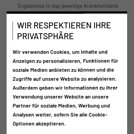
Ergebnisse in das jeweilige Krankheitsbild
geriatrischen Syndromen und
WIR RESPEKTIEREN IHRE
Krankheitsfolgen im Alter einschließlich der
Pharmakotherapie im Alter
PRIVATSPHÄRE
Vorsorge- und Früherkennungsmaßnahmen
ernährungsbedingten Gesundheitsstörungen
Wir verwenden Cookies, um Inhalte und
einschließlich diätetischer Behandlung sowie
Anzeigen zu personalisieren, Funktionen für
Beratung und Schulung
soziale Medien anbieten zu können und die
Durchführung und Dokumentation von
Zugriffe auf unsere Website zu analysieren.
Diabetikerbehandlungen
Außerdem geben wir Informationen zu Ihrer
der Indikationsstellung und Überwachung
Verwendung unserer Website an unsere
physikalischer Therapiemaßnahmen
Partner für soziale Medien, Werbung und
der gebietsbezogenen Arzneimitteltherapie
Analysen weiter, sofern Sie alle Cookie-
der Bewertung der Leistungsfähigkeit und
Optionen akzeptieren.
Belastbarkeit, der Arbeitsfähigkeit, der Berufs-