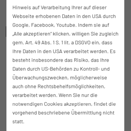
und Erwerbsfähigkeit sowie der
Hinweis auf Verarbeitung Ihrer auf dieser
Pflegebedürftigkeit
Webseite erhobenen Daten in den USA durch
Google, Facebook, Youtube. Indem sie auf
UNTERSUCHUNGS- UND
„Alle akzeptieren“ klicken, willigen Sie zugleich
BEHANDLUNGSMETHODEN
gem. Art. 49 Abs. 1 S. 1 lit. a DSGVO ein, dass
Infusions-, Transfusions- und
Ihre Daten in den USA verarbeitet werden. Es
Blutersatztherapie enterale und parenterale
besteht insbesondere das Risiko, das Ihre
Ernährung
Daten durch US-Behörden zu Kontroll- und
Mitwirkung bei der fiberendoskopischen
Überwachungszwecken, möglicherweise
Dysphagie Diagnostik
auch ohne Rechtsbehelfsmöglichkeiten,
Einschätzung, Behandlung und
verarbeitet werden. Wenn Sie nur die
Dokumentation chronischer Wunden
notwendigen Cookies akzeptieren, findet die
Durchführung des multidimensionalen
vorgehend beschriebene Übermittlung nicht
geriatrischen Assessements inklusive des
statt.
Einsatzes standardisierter Verfahren