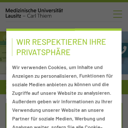
WIR RESPEKTIEREN IHRE
PRIVATSPHÄRE
Wir verwenden Cookies, um Inhalte und
Neurologie
Anzeigen zu personalisieren, Funktionen für
soziale Medien anbieten zu können und die
Zuweiser
Tumorkonferenzen
Neurologie
Port-Sprechstunde (Portkatheter)
Zugriffe auf unsere Website zu analysieren.
Außerdem geben wir Informationen zu Ihrer
Verwendung unserer Website an unsere
TERMINVEREINBARUNG - ALEXANDER
Partner für soziale Medien, Werbung und
REINSBERG
Analysen weiter, sofern Sie alle Cookie-