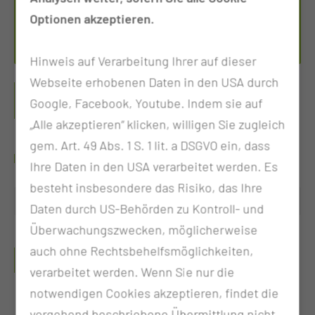
Tel.:
+49 355 46 1642
Optionen akzeptieren.
Per E-Mail kontaktieren
Hinweis auf Verarbeitung Ihrer auf dieser
Webseite erhobenen Daten in den USA durch
PORT SPRECHSTUNDE
Google, Facebook, Youtube. Indem sie auf
(PORTKATHETER)
„Alle akzeptieren“ klicken, willigen Sie zugleich
gem. Art. 49 Abs. 1 S. 1 lit. a DSGVO ein, dass
WANN FINDET DIE SPRECHSTUNDE STATT?
Ihre Daten in den USA verarbeitet werden. Es
besteht insbesondere das Risiko, das Ihre
Freitag
10:30 - 13:00 Uhr
Daten durch US-Behörden zu Kontroll- und
Überwachungszwecken, möglicherweise
auch ohne Rechtsbehelfsmöglichkeiten,
WELCHE UNTERLAGEN MÜSSEN MITGEBRACHT
WERDEN?
verarbeitet werden. Wenn Sie nur die
notwendigen Cookies akzeptieren, findet die
Vorbefunde und aktuelle Befunde
vorgehend beschriebene Übermittlung nicht