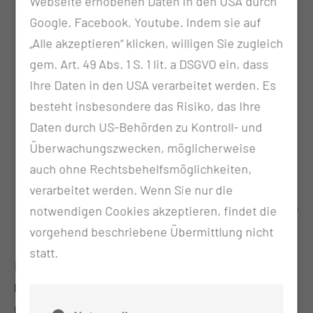
Webseite erhobenen Daten in den USA durch
Wochenende und Feiertag) erhalten haben.
Google, Facebook, Youtube. Indem sie auf
Die Anmeldung muss spätestens am Vortag
„Alle akzeptieren“ klicken, willigen Sie zugleich
Ihrer Aufnahme bis 20:00 Uhr erfolgen. Nur
gem. Art. 49 Abs. 1 S. 1 lit. a DSGVO ein, dass
dann ist gewährleistet, dass Sie Ihre
Ihre Daten in den USA verarbeitet werden. Es
Unterlagen am Aufnahmetag schnellst möglich
besteht insbesondere das Risiko, das Ihre
erhalten.
Daten durch US-Behörden zu Kontroll- und
Zur Onlineaufnahme benötigen Sie Ihren
Überwachungszwecken, möglicherweise
Einweisungsschein ("Verordnung von
auch ohne Rechtsbehelfsmöglichkeiten,
Krankenhausbehandlung").
verarbeitet werden. Wenn Sie nur die
Füllen Sie alle notwendigen Angaben von
notwendigen Cookies akzeptieren, findet die
Schritt 1 bis Schritt 8 ordnungsgemäß aus. Mit *
vorgehend beschriebene Übermittlung nicht
markierte Felder sind Pflichtfelder.
statt.
Hier können Sie die
Patienteninformation zur Verarbeitung
personenbezogener Daten nach EU-DSGVO