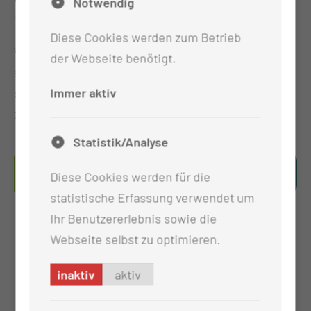
Notwendig
→ einsehen.
Diese Cookies werden zum Betrieb
Wenn Sie zur Onlineaufnahme
Fragen →
haben,
der Webseite benötigt.
stehen Ihnen die Mitarbeiterinnen und Mitarbeiter
Immer aktiv
der Aufnahme per Mail unter der Online Anmeldung
zur Verfügung.
Statistik/Analyse
HIER GELANGEN SIE DIREKT ZUR
Diese Cookies werden für die
ONLINEAUFNAHME.
statistische Erfassung verwendet um
Ihr Benutzererlebnis sowie die
Webseite selbst zu optimieren.
inaktiv
aktiv