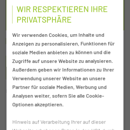
03048 Cottbus
WIR RESPEKTIEREN IHRE
Tel.:
+49 355 460
PRIVATSPHÄRE
Per E-Mail kontaktieren
Wir verwenden Cookies, um Inhalte und
ONLINEAUFNAHME
Anzeigen zu personalisieren, Funktionen für
soziale Medien anbieten zu können und die
VORTEIL DER ONLINE-ANMELDUNG: SIE
Zugriffe auf unsere Website zu analysieren.
ERSPAREN SICH DADURCH EIN LANGES
Außerdem geben wir Informationen zu Ihrer
AUFNAHMEVERFAHREN UND VERKÜRZEN DAMIT
IHRE WARTEZEITEN.
Verwendung unserer Website an unsere
Partner für soziale Medien, Werbung und
Bitte beachten Sie folgende Hinweise:
Analysen weiter, sofern Sie alle Cookie-
Optionen akzeptieren.
Nutzen Sie diesen Service nur, wenn Sie von
Ihrem Hausarzt oder der MUL-CT einen
Hinweis auf Verarbeitung Ihrer auf dieser
abgestimmten und bestätigten Termin (außer