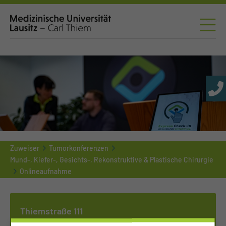
Zuweiser
Tumorkonferenzen
Mund-, Kiefer-, Gesichts-, Rekonstruktive & Plastische Chirurgie
Onlineaufnahme
Thiemstraße 111