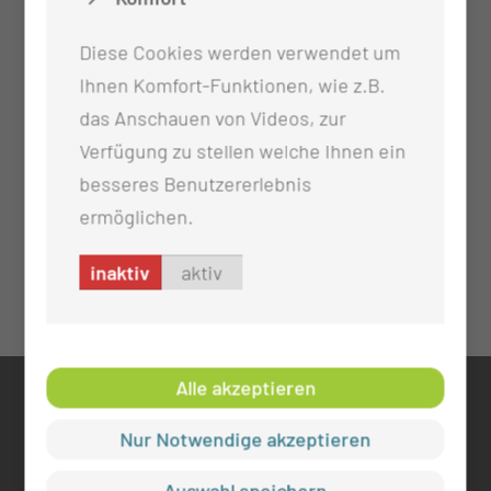
Diese Cookies werden verwendet um
Ihnen Komfort-Funktionen, wie z.B.
das Anschauen von Videos, zur
Verfügung zu stellen welche Ihnen ein
besseres Benutzererlebnis
ermöglichen.
inaktiv
aktiv
Alle akzeptieren
KONTAKT
Nur Notwendige akzeptieren
0355 46 -0
info@mul-ct.de
Auswahl speichern