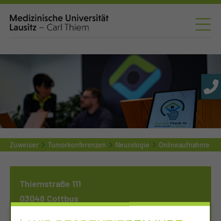
Zuweiser
Tumorkonferenzen
Neurologie
Onlineaufnahme
Thiemstraße 111
03048 Cottbus
Tel.:
+49 355 460