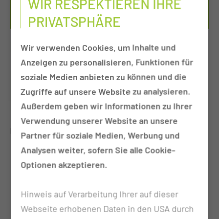
WIR RESPEKTIEREN IHRE
Per E-Mail kontaktieren
PRIVATSPHÄRE
ONLINEAUFNAHME
Wir verwenden Cookies, um Inhalte und
Anzeigen zu personalisieren, Funktionen für
VORTEIL DER ONLINE-ANMELDUNG: SIE
soziale Medien anbieten zu können und die
ERSPAREN SICH DADURCH EIN LANGES
Zugriffe auf unsere Website zu analysieren.
AUFNAHMEVERFAHREN UND VERKÜRZEN DAMIT
Außerdem geben wir Informationen zu Ihrer
IHRE WARTEZEITEN.
Verwendung unserer Website an unsere
Bitte beachten Sie folgende Hinweise:
Partner für soziale Medien, Werbung und
Analysen weiter, sofern Sie alle Cookie-
Nutzen Sie diesen Service nur, wenn Sie von
Optionen akzeptieren.
Ihrem Hausarzt oder der MUL-CT einen
abgestimmten und bestätigten Termin (außer
Hinweis auf Verarbeitung Ihrer auf dieser
Wochenende und Feiertag) erhalten haben.
Webseite erhobenen Daten in den USA durch
Die Anmeldung muss spätestens am Vortag