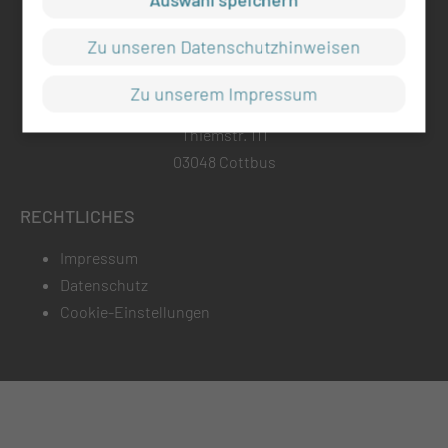
mul-ct.de
Zu unseren Datenschutzhinweisen
ADRESSE
Zu unserem Impressum
Medizinische Universität Lausitz - Carl Thiem
Thiemstr. 111
03048 Cottbus
RECHTLICHES
Impressum
Datenschutz
Cookie-Einstellungen