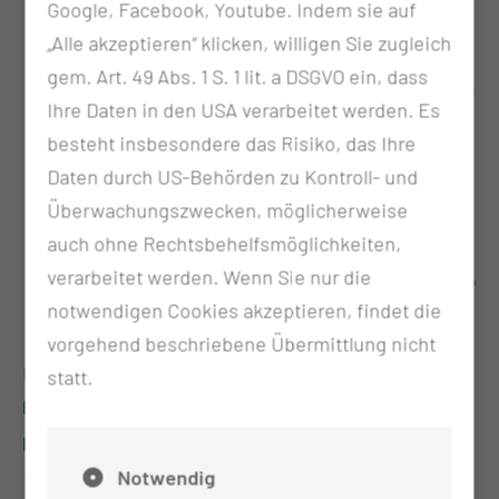
Google, Facebook, Youtube. Indem sie auf
Ihrer Aufnahme bis 20:00 Uhr erfolgen. Nur
„Alle akzeptieren“ klicken, willigen Sie zugleich
dann ist gewährleistet, dass Sie Ihre
gem. Art. 49 Abs. 1 S. 1 lit. a DSGVO ein, dass
Unterlagen am Aufnahmetag schnellst möglich
Ihre Daten in den USA verarbeitet werden. Es
erhalten.
besteht insbesondere das Risiko, das Ihre
Zur Onlineaufnahme benötigen Sie Ihren
Daten durch US-Behörden zu Kontroll- und
Einweisungsschein ("Verordnung von
Überwachungszwecken, möglicherweise
Krankenhausbehandlung").
auch ohne Rechtsbehelfsmöglichkeiten,
Füllen Sie alle notwendigen Angaben von
verarbeitet werden. Wenn Sie nur die
Schritt 1 bis Schritt 8 ordnungsgemäß aus. Mit *
notwendigen Cookies akzeptieren, findet die
markierte Felder sind Pflichtfelder.
vorgehend beschriebene Übermittlung nicht
Hier können Sie die
statt.
Patienteninformation zur Verarbeitung
personenbezogener Daten nach EU-DSGVO
→ einsehen.
Notwendig