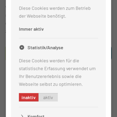
Wenn Sie zur Onlineaufnahme
Fragen →
haben,
Diese Cookies werden zum Betrieb
stehen Ihnen die Mitarbeiterinnen und Mitarbeiter
der Webseite benötigt.
der Aufnahme per Mail unter der Online Anmeldung
Immer aktiv
zur Verfügung.
Statistik/Analyse
HIER GELANGEN SIE DIREKT ZUR
ONLINEAUFNAHME.
Diese Cookies werden für die
statistische Erfassung verwendet um
Ihr Benutzererlebnis sowie die
Webseite selbst zu optimieren.
inaktiv
aktiv
Komfort