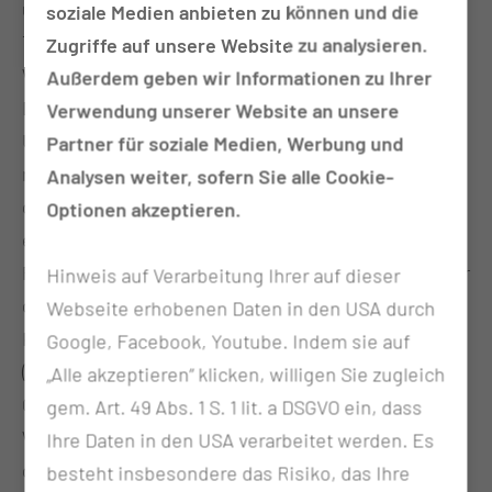
und chemische Untersuchungen gemäß
soziale Medien anbieten zu können und die
Trinkwasserverordnung, aber auch andere
Zugriffe auf unsere Website zu analysieren.
Wasserhygiene-Untersuchungen (z.B. Wasser aus
Außerdem geben wir Informationen zu Ihrer
Dentaleinheiten, Dialysewasser) durchgeführt. Die
Verwendung unserer Website an unsere
Umsetzung rechtlicher Vorgaben zur
Partner für soziale Medien, Werbung und
mikrobiologischen Überwachung von Wasser und
Analysen weiter, sofern Sie alle Cookie-
die Bewertung der Wasserqualität sind von
Optionen akzeptieren.
entscheidender Bedeutung für die Sicherheit von
Patientinnen und Patienten im Krankenhaus und für
Hinweis auf Verarbeitung Ihrer auf dieser
die öffentliche Gesundheit. Es gibt neben
Webseite erhobenen Daten in den USA durch
Krankenhäusern unterschiedlichste Einrichtungen
Google, Facebook, Youtube. Indem sie auf
(wie Schulen, Kindergärten, Hotels und weitere
„Alle akzeptieren“ klicken, willigen Sie zugleich
Gemeinschaftsunterkünfte), wo die Kontrolle der
gem. Art. 49 Abs. 1 S. 1 lit. a DSGVO ein, dass
Wasserqualität gesetzlich geregelt ist. Hierbei ist
Ihre Daten in den USA verarbeitet werden. Es
die Kontrolle der Wasserqualität in Krankenhäusern
besteht insbesondere das Risiko, das Ihre