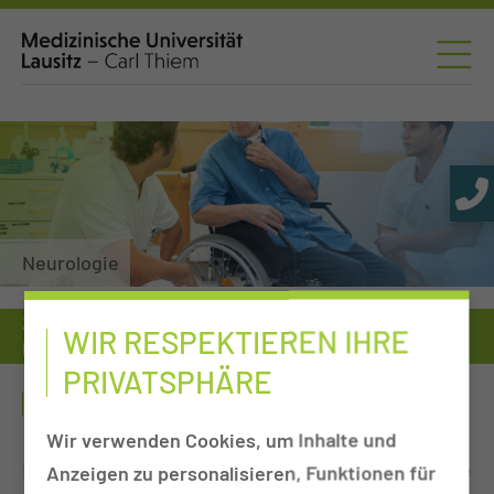
Neurologie
Zuweiser
Tumorkonferenzen
Neurologie
WIR RESPEKTIEREN IHRE
Hygiene-/Wasserlabor
PRIVATSPHÄRE
HYGIENE- /WASSERLABOR
Wir verwenden Cookies, um Inhalte und
Im Hygiene- /Wasserlabor werden mikrobiologische
Anzeigen zu personalisieren, Funktionen für