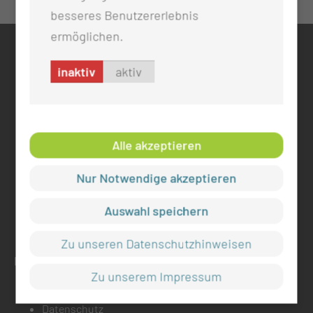
besseres Benutzererlebnis
ermöglichen.
KONTAKT
inaktiv
aktiv
0355 46 -0
info@mul-ct.de
mul-ct.de
Alle akzeptieren
ADRESSE
Nur Notwendige akzeptieren
Medizinische Universität Lausitz - Carl Thiem
Thiemstr. 111
Auswahl speichern
03048 Cottbus
Zu unseren Datenschutzhinweisen
RECHTLICHES
Zu unserem Impressum
Impressum
Datenschutz