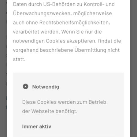
von besonderer Bedeutung aufgrund der
Daten durch US-Behörden zu Kontroll- und
gesteigerten Infektionsanfälligkeit hospitalisierter
Überwachungszwecken, möglicherweise
Patientinnen und Patienten.
auch ohne Rechtsbehelfsmöglichkeiten,
verarbeitet werden. Wenn Sie nur die
Des Weiteren werden nahezu alle hygienisch-
notwendigen Cookies akzeptieren, findet die
mikrobiologischen Untersuchungen gemäß KRINKO
vorgehend beschriebene Übermittlung nicht
zur Überprüfung von Reinigungs- und
statt.
Desinfektionsleistungen durchgeführt und diese
sind für den diagnostischen Ablauf ebenfalls
akkreditiert.
Notwendig
Hier finden Sie eine Übersicht der Methoden des
Diese Cookies werden zum Betrieb
Hygiene- /Wasserlabors (Dok.-Nr: 1007468).
der Webseite benötigt.
Immer aktiv