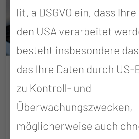
lit. a DSGVO ein, dass Ihre
den USA verarbeitet werd
besteht insbesondere das 
das Ihre Daten durch US
Operative
zu Kontroll- und
Behandlungen von
Erkrankungen des
Überwachungszwecken,
Rachens, des
möglicherweise auch ohn