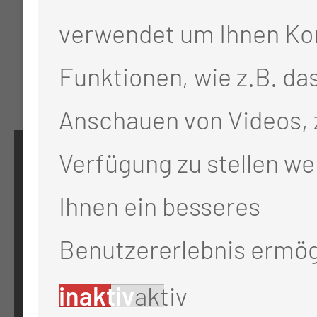
verwendet um Ihnen Ko
Funktionen, wie z.B. da
Anschauen von Videos, 
Verfügung zu stellen we
KONTAKT
Ihnen ein besseres
0355 46 -0
Benutzererlebnis ermög
info@mul-ct.de
inaktiv
aktiv
mul-ct.de