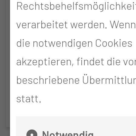
Kehlkopfes und
Rechtsbehelfsmöglichkei
des Halses
verarbeitet werden. Wenn
Operative Behandlungen
die notwendigen Cookies
von Erkrankungen des
akzeptieren, findet die v
Rachens, des Kehlkopfes
beschriebene Übermittlun
und des Halses
statt.
Notwendig