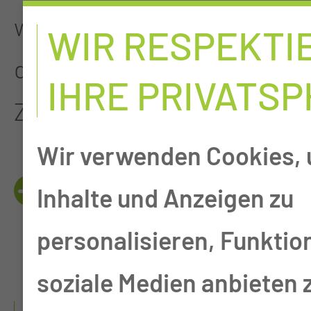
welches ein Bestandteil
WIR RESPEKTI
des Onkologischen
IHRE PRIVATS
Zentrums ist, betreut.
Wir verwenden Cookies,
WER IST AN DER
Inhalte und Anzeigen zu
BEHANDLUNG
personalisieren, Funktio
BETEILIGT?
soziale Medien anbieten 