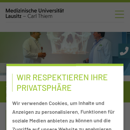
Interdisziplinäres Schädelbasiszentrum
WIR RESPEKTIEREN IHRE
PRIVATSPHÄRE
Zuweiser
Tumorkonferenzen
Interdisziplinäres Schädelbasiszentrum
Neurovaskuläre Chirurgie
Wir verwenden Cookies, um Inhalte und
Anzeigen zu personalisieren, Funktionen für
ARBEITSGRUPPE:
soziale Medien anbieten zu können und die
NEUROVASKULÄRE
Zugriffe auf unsere Website zu analysieren.