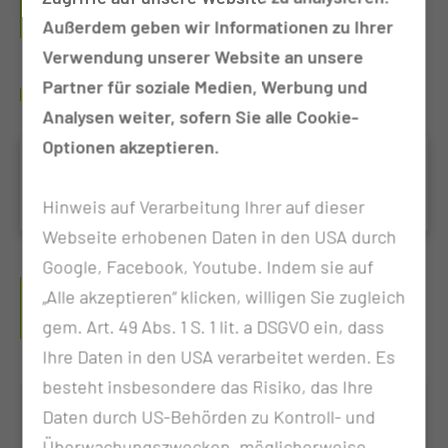
CHIRURGIE
Außerdem geben wir Informationen zu Ihrer
Verwendung unserer Website an unsere
Partner für soziale Medien, Werbung und
WO FINDE ICH WEITERE INFORMATIONEN?
Analysen weiter, sofern Sie alle Cookie-
Optionen akzeptieren.
Fluoreszenzgestützte
Gefäßoperationen
Hinweis auf Verarbeitung Ihrer auf dieser
Webseite erhobenen Daten in den USA durch
Google, Facebook, Youtube. Indem sie auf
LEITER ARBEITSGRUPPE
„Alle akzeptieren“ klicken, willigen Sie zugleich
NEUROVASKULÄRE CHIRURGIE
gem. Art. 49 Abs. 1 S. 1 lit. a DSGVO ein, dass
Ihre Daten in den USA verarbeitet werden. Es
besteht insbesondere das Risiko, das Ihre
Daten durch US-Behörden zu Kontroll- und
Überwachungszwecken, möglicherweise