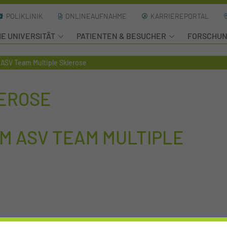
POLIKLINIK
ONLINEAUFNAHME
KARRIEREPORTAL
HE UNIVERSITÄT
PATIENTEN & BESUCHER
FORSCHU
ASV Team Multiple Sklerose
LEROSE
M ASV TEAM MULTIPLE