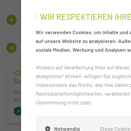
WIR RESPEKTIEREN IHR
KERNTEAM
Wir verwenden Cookies, um Inhalte und A
auf unsere Website zu analysieren. Auß
HINZUZUZIEHENDE FACHÄRZT
soziale Medien, Werbung und Analysen we
Hinweis auf Verarbeitung Ihrer auf diese
ICD Codes - Multiple
akzeptieren“ klicken, willigen Sie zugleic
Sklerose
insbesondere das Risiko, das Ihre Date
Hier finden Sie die ICD - Codes für
Rechtsbehelfsmöglichkeiten, verarbeitet
die Multiple Sklerose.
Übermittlung nicht statt.
Notwendig
Diese Cookie