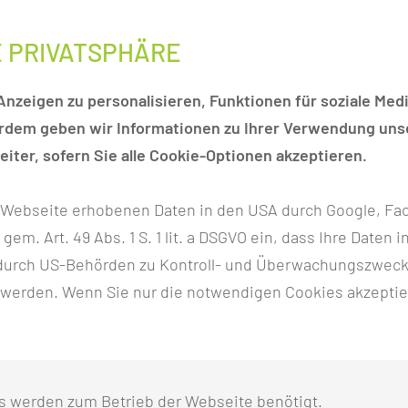
E PRIVATSPHÄRE
nzeigen zu personalisieren, Funktionen für soziale Medi
erdem geben wir Informationen zu Ihrer Verwendung unse
INNEN UND FACHÄRZTE
iter, sofern Sie alle Cookie-Optionen akzeptieren.
r Webseite erhobenen Daten in den USA durch Google, Fac
h gem. Art. 49 Abs. 1 S. 1 lit. a DSGVO ein, dass Ihre Date
n durch US-Behörden zu Kontroll- und Überwachungszwec
 werden. Wenn Sie nur die notwendigen Cookies akzeptie
s werden zum Betrieb der Webseite benötigt.