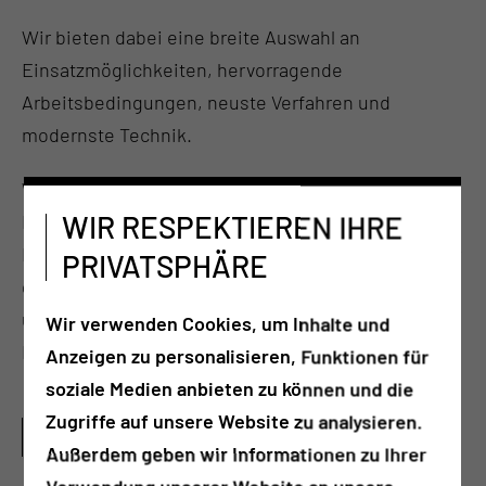
Wir bieten dabei eine breite Auswahl an
Einsatzmöglichkeiten, hervorragende
Arbeitsbedingungen, neuste Verfahren und
modernste Technik.
Während des Praktischen Jahres werden die
WIR RESPEKTIEREN IHRE
Medizinstudierenden vollständig in die Abläufe der
Kliniken integriert und begleiten die Patienten über
PRIVATSPHÄRE
den gesamten Klinikaufenthalt von der Aufnahme
über die Diagnostik und Therapie bis zur
Wir verwenden Cookies, um Inhalte und
Entlassung.
Anzeigen zu personalisieren, Funktionen für
soziale Medien anbieten zu können und die
Zugriffe auf unsere Website zu analysieren.
WELCHES LEISTUNGSANGEBOT BESTEHT FÜR
STUDENTEN?
Außerdem geben wir Informationen zu Ihrer