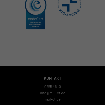
KONTAKT
0355 46 -0
info@mul-ct.de
mul-ct.de