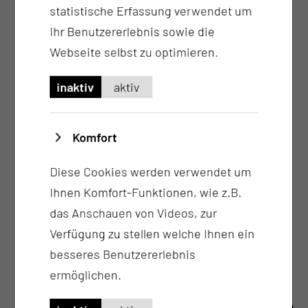
statistische Erfassung verwendet um
Tumortherapie, inkl. der Hochdosistherapie
Ihr Benutzererlebnis sowie die
mit autologer Stammzelltransplantation sowie
Webseite selbst zu optimieren.
der Behandlung von Komplikationen nach
allogener Stammzelltransplantation (z. B.
inaktiv
aktiv
GvHD, CMV-Reaktivierung)
Schmerztherapie und psychosoziale
Komfort
Betreuung bei Tumorpatienten
Knochenmark-, Aszites-, Pleura- und
Diese Cookies werden verwendet um
Liquorpunktionen
Ihnen Komfort-Funktionen, wie z.B.
Anlage von zentralvenösen Kathetersystemen
das Anschauen von Videos, zur
(ZKV, Shaldon-Katheter)
Verfügung zu stellen welche Ihnen ein
Zytomorphologie, Durchflusszytometrie (in
besseres Benutzererlebnis
Zusammenarbeit mit dem Institut für
ermöglichen.
Laboratoriumsmedizin)
Teilnahme an Forschungsprojekten, Betreuung