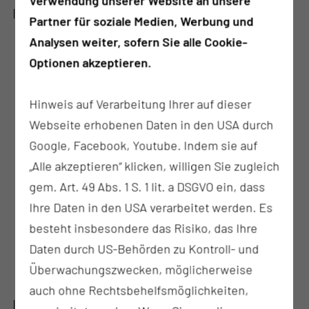
Verwendung unserer Website an unsere
UNSER ANGEBOT AUF EINEN BLICK:
Partner für soziale Medien, Werbung und
Analysen weiter, sofern Sie alle Cookie-
Monatliche Aufwandsentschädigung
Optionen akzeptieren.
Kostenfreie Unterkunft und Verpflegung
Strukturierte Ausbildungspläne und PJ-
Hinweis auf Verarbeitung Ihrer auf dieser
Curricula
Webseite erhobenen Daten in den USA durch
Umfangreiches Angebot an Fort- und
Google, Facebook, Youtube. Indem sie auf
Weiterbildung speziell für PJ´ler
„Alle akzeptieren“ klicken, willigen Sie zugleich
Interaktives chirurgisches PJ-Seminar
gem. Art. 49 Abs. 1 S. 1 lit. a DSGVO ein, dass
Zusätzlich Teilnahme an klinikinternen
Ihre Daten in den USA verarbeitet werden. Es
Fortbildungen und interdisziplinären
besteht insbesondere das Risiko, das Ihre
(Tumor-)Konferenzen
Daten durch US-Behörden zu Kontroll- und
Zentrale Information zum
Überwachungszwecken, möglicherweise
Veranstaltungsangebot per Email-Verteiler
auch ohne Rechtsbehelfsmöglichkeiten,
ZUSÄTZLICHE ANGEBOTE FÜR MEDIZINSTUDENTEN: