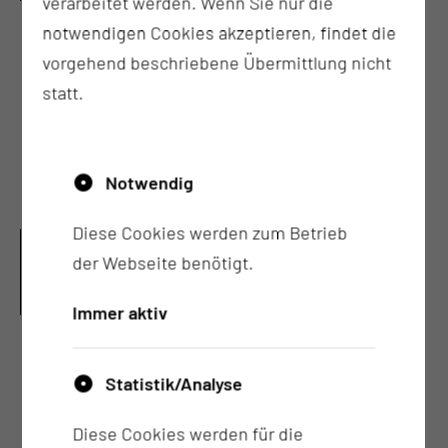
verarbeitet werden. Wenn Sie nur die
notwendigen Cookies akzeptieren, findet die
Zugang zu Internet, medizinischen
vorgehend beschriebene Übermittlung nicht
Datenbanken und Fachzeitschriften
statt.
Regelmäßige Treffen der PJ´ler
Workshops für Medizinstudierende
Teilnahme an Bereitschaftsdiensten und NEF-
Notwendig
Einsätzen
Diese Cookies werden zum Betrieb
PJ-STUDENTEN KÖNNEN IN DER 2. MED. KLINIK
(HÄMATOLOGIE/ONKOLOGIE) UNTER SUPERVISION
der Webseite benötigt.
EINER APPROBIERTEN ÄRZTIN/EINES APPROBIERTEN
ARZTES FOLGENDE VERFAHREN ERLERNEN:
Immer aktiv
Blutabnahme, Anlage von peripheren
Statistik/Analyse
Venenverweilkanülen und von Portnadeln
Anamneseerhebung
Diese Cookies werden für die
Grundzüge der ambulanten und stationären