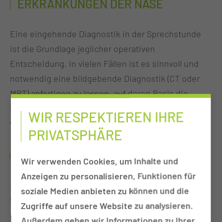
ERKRANKUNGEN DER NASE
Eine eingehende Diagnostik in der Sprechstunde
ist die Grundlage jeglicher operativen
Entscheidung. In vielen Fällen ist es sinnvoll und
notwendig eine bildgebende Diagnostik (CT oder
MRT) anfertigen zu lassen, auf deren Basis die
Entscheidung zur Operation mit Ihnen getroffen
WIR RESPEKTIEREN IHRE
wird.
PRIVATSPHÄRE
WIE IST DER ABLAUF DER OPERATION?
Wir verwenden Cookies, um Inhalte und
Anzeigen zu personalisieren, Funktionen für
Der operative Eingriff findet in Vollnarkose statt.
soziale Medien anbieten zu können und die
Operationen an der Nasenscheidewand, den
Zugriffe auf unsere Website zu analysieren.
Nasenmuscheln und den Nasennebenhöhlen
Außerdem geben wir Informationen zu Ihrer