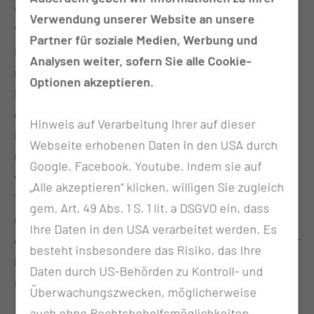
werden durch das Nasenloch, teilweise unter
Verwendung unserer Website an unsere
Verwendung von Videoendoskopen, durchgeführt.
Partner für soziale Medien, Werbung und
Eine sichtbare Narbe entsteht somit nicht. In
Analysen weiter, sofern Sie alle Cookie-
manchen Fällen kann es aber notwendig sein eine
Optionen akzeptieren.
Nasenbegradigung als offene Operation
durchzuführen, was eine kleine Narbe am
Hinweis auf Verarbeitung Ihrer auf dieser
Nasensteg bedeutet. Die Nase ist unmittelbar nach
Webseite erhobenen Daten in den USA durch
Operation tamponiert, um eine Nachblutung zu
Google, Facebook, Youtube. Indem sie auf
verhindern. In aller Regel wird die Tamponade am 2.
„Alle akzeptieren“ klicken, willigen Sie zugleich
Tag nach der Operation gezogen und Sie können
gem. Art. 49 Abs. 1 S. 1 lit. a DSGVO ein, dass
nach einer kurzen Wartezeit noch an diesem Tag
Ihre Daten in den USA verarbeitet werden. Es
entlassen werden. Die Nachsorge erfolgte entweder
besteht insbesondere das Risiko, das Ihre
bei Ihrer/m HNO-Arzt / HNO-Ärztin zu Hause oder in
Daten durch US-Behörden zu Kontroll- und
unserer Klinik.
Überwachungszwecken, möglicherweise
auch ohne Rechtsbehelfsmöglichkeiten,