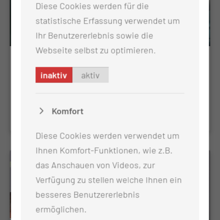
Diese Cookies werden für die
statistische Erfassung verwendet um
Ihr Benutzererlebnis sowie die
Webseite selbst zu optimieren.
Plastische Nasenoperation
inaktiv
aktiv
Die Veränderung der Nasenform ist durch eine
Operation möglich
Komfort
Diese Cookies werden verwendet um
Ihnen Komfort-Funktionen, wie z.B.
das Anschauen von Videos, zur
Verfügung zu stellen welche Ihnen ein
besseres Benutzererlebnis
ermöglichen.