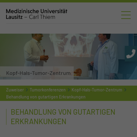
Kopf-Hals-Tumor-Zentrum
Zuweiser
Tumorkonferenzen
Kopf-Hals-Tumor-Zentrum
Behandlung von gutartigen Erkrankungen
BEHANDLUNG VON GUTARTIGEN
ERKRANKUNGEN