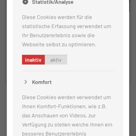
Statistik/Analyse
Diese Cookies werden für die
Orthovolttherapie /
statistische Erfassung verwendet um
Röntgentiefentherapie
Ihr Benutzererlebnis sowie die
Bei der Orthovolttherapie handelt es sich um
Webseite selbst zu optimieren.
Röntgenstrahlung mit sehr viel geringerer Energie
inaktiv
aktiv
als am Linearbeschleuniger
Komfort
Diese Cookies werden verwendet um
Ihnen Komfort-Funktionen, wie z.B.
das Anschauen von Videos, zur
Verfügung zu stellen welche Ihnen ein
besseres Benutzererlebnis