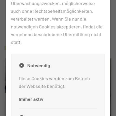
Überwachungszwecken, möglicherweise
Hormonbehandlungen vorsorglich oder auch
auch ohne Rechtsbehelfsmöglichkeiten,
therapeutisch
verarbeitet werden. Wenn Sie nur die
Bindegewebsveränderungen wie Morbus
notwendigen Cookies akzeptieren, findet die
Dupuytren, Morbus Ledderhose, Keloide
vorgehend beschriebene Übermittlung nicht
statt.
WO FINDE ICH WEITERE INFORMATIONEN?
Notwendig
Diese Cookies werden zum Betrieb
der Webseite benötigt.
Immer aktiv