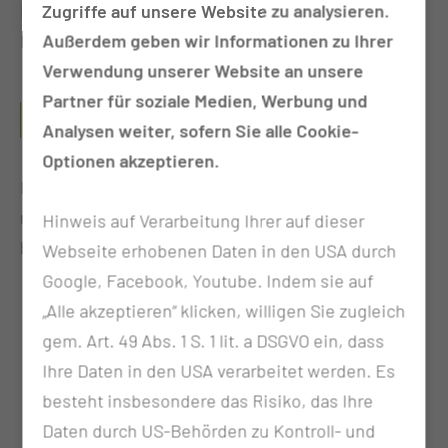
Zugriffe auf unsere Website zu analysieren.
Befunde und ggf. Röntgen- oder CT/MRT-
Außerdem geben wir Informationen zu Ihrer
Bildgebungen mit.
Verwendung unserer Website an unsere
Partner für soziale Medien, Werbung und
BEI WELCHEN KRANKHEITSBILDERN WIRD DIE
BEHANDLUNG DURCHGEFÜHRT?
Analysen weiter, sofern Sie alle Cookie-
Optionen akzeptieren.
Eine Vielzahl gutartiger Erkrankungen können
mittels Bestrahlung therapiert werden, wie
Hinweis auf Verarbeitung Ihrer auf dieser
bespielhaft:
Webseite erhobenen Daten in den USA durch
Google, Facebook, Youtube. Indem sie auf
Erkrankungen an Gelenken, Bändern und
„Alle akzeptieren“ klicken, willigen Sie zugleich
Sehnen, wie z. B. Fersensporn,
gem. Art. 49 Abs. 1 S. 1 lit. a DSGVO ein, dass
Tennisellenbogen, Gelenkarthrosen, Sehnen-
Ihre Daten in den USA verarbeitet werden. Es
und Schleimbeutelentzündungen
besteht insbesondere das Risiko, das Ihre
Bestrahlungen der männlichen Brustdrüsen
Daten durch US-Behörden zu Kontroll- und
zur Vermeidung von Wachstum unter