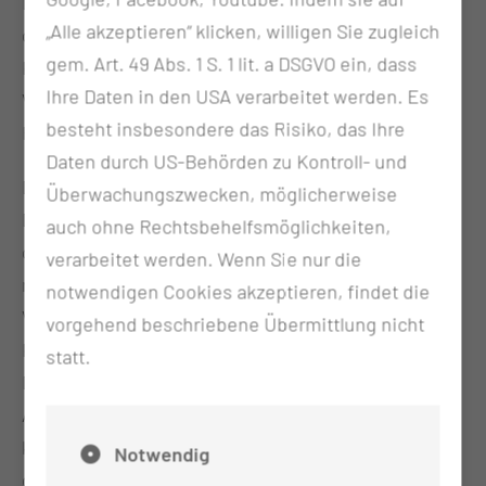
Durchtrennung der Haltebänder und Vorverlagerung
„Alle akzeptieren“ klicken, willigen Sie zugleich
des Penis. Gelegentlich sind noch weitere
gem. Art. 49 Abs. 1 S. 1 lit. a DSGVO ein, dass
Korrekturen wie Zirkumzision (Entfernung der
Ihre Daten in den USA verarbeitet werden. Es
Vorhaut), Hodensackstraffung sowie lokale
besteht insbesondere das Risiko, das Ihre
Hautlappenplastiken erforderlich.
Daten durch US-Behörden zu Kontroll- und
Die Penisverlängerung besteht ebenfalls in einem
Überwachungszwecken, möglicherweise
Durchtrennen der Haltebänder und Vorverlagerung
auch ohne Rechtsbehelfsmöglichkeiten,
des Penisschaftes. Das Ergebnis sollte über
verarbeitet werden. Wenn Sie nur die
mindestens 4 Wochen mit einem
notwendigen Cookies akzeptieren, findet die
Vakuumtraktionssystem, das unauffällig unter der
vorgehend beschriebene Übermittlung nicht
Kleidung getragen werden kann stabilisiert werden.
statt.
Dieses System führt zudem bei längerer
Anwendung über Monate und Jahre zu einer
kontinuierlichen Zunahme von Penislänge und -
Notwendig
durchmesser. Die Penisverdickung führen wir mit