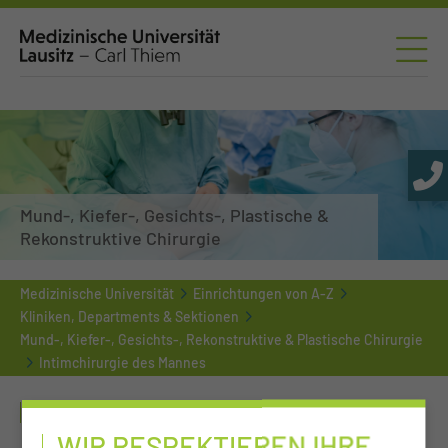
Mund-, Kiefer-, Gesichts-, Plastische &
Rekonstruktive Chirurgie
Medizinische Universität
Einrichtungen von A-Z
Kliniken, Departments & Sektionen
Mund-, Kiefer-, Gesichts-, Rekonstruktive & Plastische Chirurgie
Intimchirurgie des Mannes
INTIMCHIRURGIE DES MANNES
WIR RESPEKTIEREN IHRE