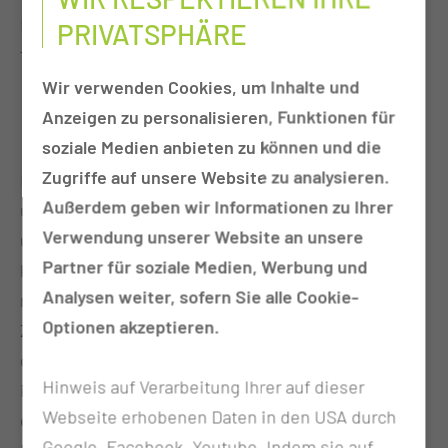
Die Intimchirurgie beim Mann umfasst vorwiegend
PRIVATSPHÄRE
folgende Behandlungen:
Wir verwenden Cookies, um Inhalte und
Korrektur des vergrabenen Penis
Anzeigen zu personalisieren, Funktionen für
Penisvergrößerung /-verdickung
soziale Medien anbieten zu können und die
Zugriffe auf unsere Website zu analysieren.
Der vergrabene Penis ist oft mit einer Adipositas
Außerdem geben wir Informationen zu Ihrer
und vermehrten Unterhautfettgewebe im Bauch-
Verwendung unserer Website an unsere
und Schamhügelbereich vergesellschaftet. Hier
Partner für soziale Medien, Werbung und
kommt je nach Ausprägungsgrad ein
Analysen weiter, sofern Sie alle Cookie-
mehrschrittiges Programm zur Anwendung.
Optionen akzeptieren.
Zunächst erfolgt eine Reduktion von Fettgewebe
durch Liposuction und ggf. Straffungsoperationen
Hinweis auf Verarbeitung Ihrer auf dieser
im Bereich Unterbauch und Schamhügel. Dem kann
Webseite erhobenen Daten in den USA durch
eine Penisverlängerung folgen durch
Google, Facebook, Youtube. Indem sie auf