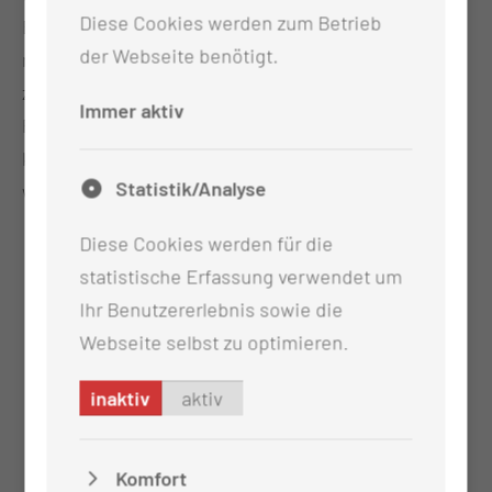
Diese Cookies werden zum Betrieb
Eigenfetttransfer durch, wobei das Fettgewebe
der Webseite benötigt.
mittels Liposuction gewonnen wird, um dann
zirkulär zwischen Schwellkörper und
Immer aktiv
Penisschafthaut verteilt zu werden. Dies Vorgehen
kann ggf. im Abstand von 6 Monaten mehrfach
Statistik/Analyse
wiederholt werden.
Diese Cookies werden für die
statistische Erfassung verwendet um
Ihr Benutzererlebnis sowie die
Webseite selbst zu optimieren.
inaktiv
aktiv
Komfort