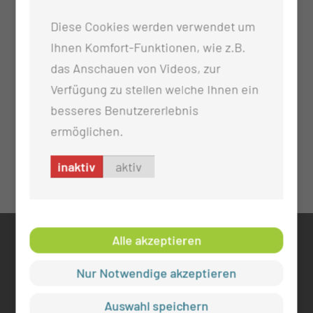
Diese Cookies werden verwendet um
Ihnen Komfort-Funktionen, wie z.B.
das Anschauen von Videos, zur
Verfügung zu stellen welche Ihnen ein
besseres Benutzererlebnis
ermöglichen.
inaktiv
aktiv
Alle akzeptieren
KONTAKT
Nur Notwendige akzeptieren
0355 46 -0
info@mul-ct.de
Auswahl speichern
mul-ct.de