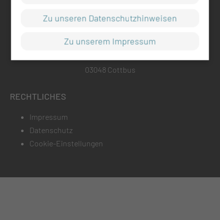
Zu unseren Datenschutzhinweisen
ADRESSE
Zu unserem Impressum
Medizinische Universität Lausitz - Carl Thiem
Thiemstr. 111
03048 Cottbus
RECHTLICHES
Impressum
Datenschutz
Cookie-Einstellungen