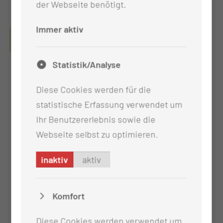
der Webseite benötigt.
Immer aktiv
Pflegekompetenzzentrum
Statistik/Analyse
Diese Cookies werden für die
statistische Erfassung verwendet um
Ihr Benutzererlebnis sowie die
Webseite selbst zu optimieren.
inaktiv
aktiv
Komfort
Diese Cookies werden verwendet um