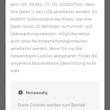
gem. Art. 49 Abs. 1 S. 1 lit. a DSGVO ein, dass
Ihre Daten in den USA verarbeitet werden. Es
besteht insbesondere das Risiko, das Ihre
Thiem-Research GmbH
Daten durch US-Behörden zu Kontroll- und
Überwachungszwecken, möglicherweise
auch ohne Rechtsbehelfsmöglichkeiten,
Use & Access Committee (UAC)
verarbeitet werden. Wenn Sie nur die
notwendigen Cookies akzeptieren, findet die
vorgehend beschriebene Übermittlung nicht
statt.
Treuhandstelle
Notwendig
Broad Consent
Diese Cookies werden zum Betrieb