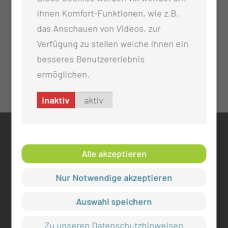
Ihnen Komfort-Funktionen, wie z.B.
das Anschauen von Videos, zur
Verfügung zu stellen welche Ihnen ein
besseres Benutzererlebnis
ermöglichen.
inaktiv
aktiv
KONTAKT
Alle akzeptieren
0355 46 -0
info@mul-ct.de
Nur Notwendige akzeptieren
mul-ct.de
Auswahl speichern
ADRESSE
Zu unseren Datenschutzhinweisen