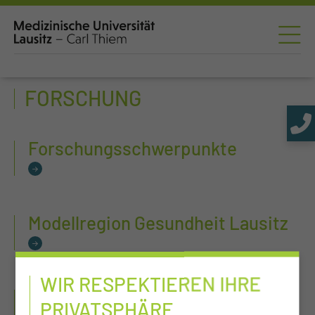
FORSCHUNG
Forschungsschwerpunkte
Modellregion Gesundheit Lausitz
WIR RESPEKTIEREN IHRE
Wissenschaftliche Qualifikation
PRIVATSPHÄRE