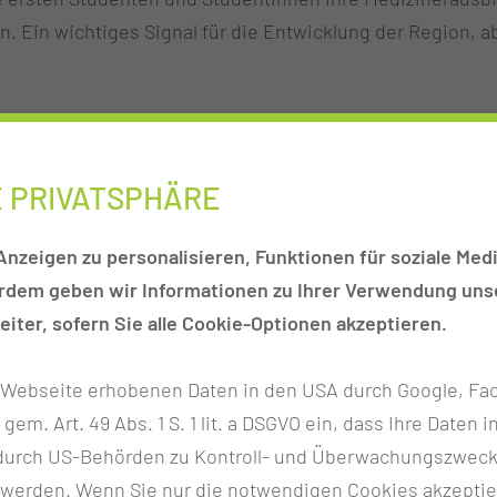
 Ein wichtiges Signal für die Entwicklung der Region, ab
 modernstem Niveau: Unser hochmodernes
PET-CT ermögl
 den weiteren Einrichtungen der ;MUL-CT zählen unter a
ügt die MUL-CT als eine von lediglich zwei Kliniken in Br
E PRIVATSPHÄRE
die nach besonders kurzer Schwangerschaft zur Welt kom
nzeigen zu personalisieren, Funktionen für soziale Medi
 im Wandel - auch in unserem Haus. In verschiedenen Proje
erdem geben wir Informationen zu Ihrer Verwendung unse
n doch rund um die Uhr erster Ansprechpartner für die P
iter, sofern Sie alle Cookie-Optionen akzeptieren.
nd Patienten eine dauerhafte Bezugsperson während ihre
gsten Ausbildungsstätten für medizinische Berufe des Bu
r Webseite erhobenen Daten in den USA durch Google, Fac
ng etabliert.
h gem. Art. 49 Abs. 1 S. 1 lit. a DSGVO ein, dass Ihre Date
n durch US-Behörden zu Kontroll- und Überwachungszwec
 werden. Wenn Sie nur die notwendigen Cookies akzeptie