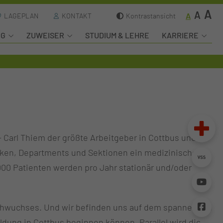
A
A
A
LAGEPLAN
KONTAKT
Kontrastansicht
NG
ZUWEISER
STUDIUM & LEHRE
KARRIERE
– Carl Thiem der größte Arbeitgeber in Cottbus und
niken, Departments und Sektionen ein medizinisches
00 Patienten werden pro Jahr stationär und/oder
n Nachwuchses. Und wir befinden uns auf dem spannenden
dung in Cottbus beginnen können. Parallel wird die