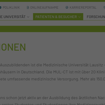
POLIKLINIK
ONLINEAUFNAHME
KARRIEREPORTAL
HE UNIVERSITÄT
PATIENTEN & BESUCHER
FORSCHU
IONEN
 Auszubildenden ist die Medizinische Universität Lausitz 
nhäusern in Deutschland. Die MUL-CT ist mit über 20 Kli
ete umfassende medizinische Versorgung. Mehr als 150.0
r uns schon jetzt aktiv an der Ausbildung des ärztliche
e ersten Studenten und Studentinnen ihre Medizinerausbil