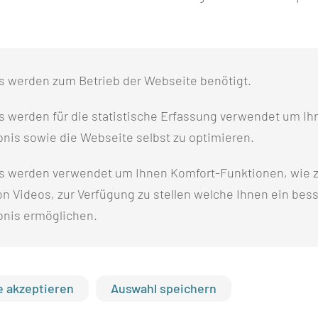
s werden zum Betrieb der Webseite benötigt.
 werden für die statistische Erfassung verwendet um Ihr
nis sowie die Webseite selbst zu optimieren.
s werden verwendet um Ihnen Komfort-Funktionen, wie z
n Videos, zur Verfügung zu stellen welche Ihnen ein bes
bnis ermöglichen.
Pa­ti­en­ten­in­for­ma­ti­on zur Sturz­pro­
phy­la­xe
 akzeptieren
Auswahl speichern
Stürze vermeiden - Tipps für Sie und Ihre
Angehörigen.