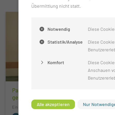
Übermittlung nicht statt.
Notwendig
Diese Cookie
Statistik/Analyse
Diese Cookies
Benutzererleb
Komfort
Diese Cookie
Anschauen vo
Benutzererle
Pa­ti­en­ten­in­for­ma­ti­on zur Pri­mär­pfle­
ge
Alle akzeptieren
Nur Notwendige
Ein Ansprechpartner für Sie und Ihre Angehörigen.