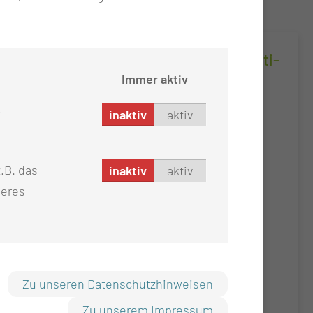
Pa­ti­en­ten­in­for­ma­ti­on zu Harn­in­kon­ti­
nenz
Immer aktiv
Tipps für den Alltag.
inaktiv
aktiv
.B. das
inaktiv
aktiv
seres
Zu unseren Datenschutzhinweisen
Zu unserem Impressum