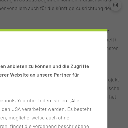
er vor allem auch für die künftige Ausrichtung der
icht zielgenaueste Tumor-Therapie, unser neuer
nderem eine Chest Pain Unit (Brustschmerz-Einheit)
andenburg über ein Perinatalzentrum Level 1 (höchster
men.
en anbieten zu können und die Zugriffe
kten bereiten sich die Mitarbeiter auf die
rer Website an unsere Partner für
atienten und ihre Angehörigen. So soll es das Projekt
s Aufenthalts an ihrer Seite haben. Die Medizinische
ndeslandes. Die Lausitzer Rettungsdienstschule hat
ebook, Youtube. Indem sie auf „Alle
n in den USA verarbeitet werden. Es besteht
ken, möglicherweise auch ohne
ren, findet die vorgehend beschriebene