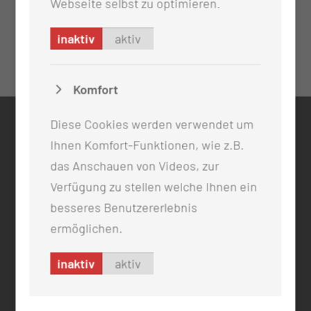
Webseite selbst zu optimieren.
inaktiv
aktiv
Komfort
Diese Cookies werden verwendet um
KONTAKT
Ihnen Komfort-Funktionen, wie z.B.
0355 46 -0
das Anschauen von Videos, zur
info@mul-ct.de
Verfügung zu stellen welche Ihnen ein
mul-ct.de
besseres Benutzererlebnis
ermöglichen.
ADRESSE
Medizinische Universität Lausitz - Carl Thiem
inaktiv
aktiv
Thiemstr. 111
03048 Cottbus