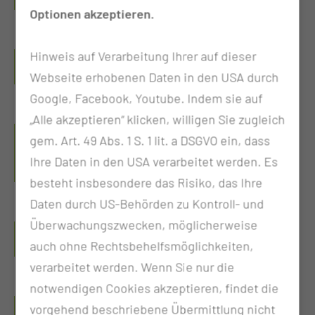
Optionen akzeptieren.
Pflege am Uniklinikum
Hinweis auf Verarbeitung Ihrer auf dieser
Webseite erhobenen Daten in den USA durch
Google, Facebook, Youtube. Indem sie auf
„Alle akzeptieren“ klicken, willigen Sie zugleich
Leben, Arbeiten und Studieren in
gem. Art. 49 Abs. 1 S. 1 lit. a DSGVO ein, dass
Cottbus
Ihre Daten in den USA verarbeitet werden. Es
besteht insbesondere das Risiko, das Ihre
Daten durch US-Behörden zu Kontroll- und
Überwachungszwecken, möglicherweise
Zukunft im Blut
auch ohne Rechtsbehelfsmöglichkeiten,
verarbeitet werden. Wenn Sie nur die
notwendigen Cookies akzeptieren, findet die
Tarifverträge
vorgehend beschriebene Übermittlung nicht