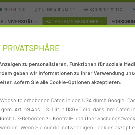
POLIKLINIK
ONLINEAUFNAHME
KARRIEREPORTAL
HE UNIVERSITÄT
PATIENTEN & BESUCHER
FORSCHU
um?
E PRIVATSPHÄRE
INIKUM?
nzeigen zu personalisieren, Funktionen für soziale Medi
erdem geben wir Informationen zu Ihrer Verwendung unse
rch die gesamte Medizinische Universität Lausitz – Carl
iter, sofern Sie alle Cookie-Optionen akzeptieren.
r Webseite erhobenen Daten in den USA durch Google, Fac
h gem. Art. 49 Abs. 1 S. 1 lit. a DSGVO ein, dass Ihre Date
n durch US-Behörden zu Kontroll- und Überwachungszwec
n im Haus 62 (Haupteingang Leipziger Straße).
 werden. Wenn Sie nur die notwendigen Cookies akzeptie