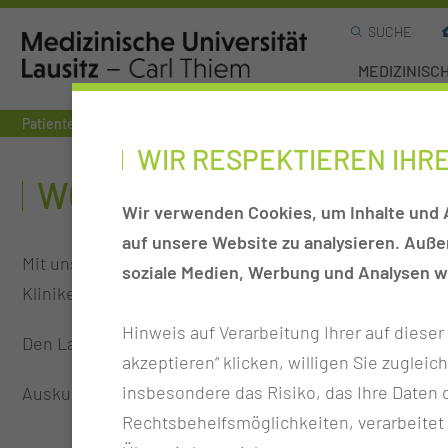
SUCHE
MEDIZINISC
Patienten & Besucher
Aufenthalt
Wo finde ich was im Klinik
WIR RESPEKTIEREN IHR
WO FINDE ICH WAS IM KL
Wir verwenden Cookies, um Inhalte und A
auf unsere Website zu analysieren. Auß
Mit unserem neuen MUL-CT-Lageplan können Sie sich du
soziale Medien, Werbung und Analysen we
Kliniken und Sprechstunden erfahren.
Hinweis auf Verarbeitung Ihrer auf diese
Den Lageplan finden Sie
hier
→
.
akzeptieren“ klicken, willigen Sie zugleic
insbesondere das Risiko, das Ihre Date
Auskunft erhalten Sie aber auch an unserer Informatio
Rechtsbehelfsmöglichkeiten, verarbeitet