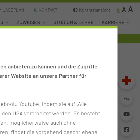
A
A
A
LAGEPLAN
KONTAKT
Kontrastansicht
NG
ZUWEISER
STUDIUM & LEHRE
KARRIERE
en anbieten zu können und die Zugriffe
rer Website an unsere Partner für
 Thiem klicken und die Standorte von Stationen,
ebook, Youtube. Indem sie auf „Alle
n in den USA verarbeitet werden. Es besteht
ken, möglicherweise auch ohne
ren, findet die vorgehend beschriebene