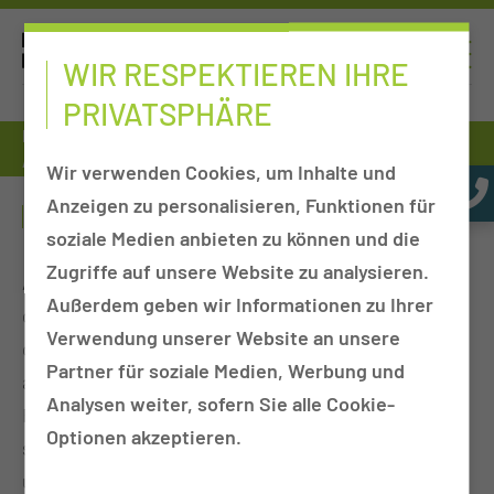
WIR RESPEKTIEREN IHRE
PRIVATSPHÄRE
Patienten & Besucher
Aufenthalt
Hausordnung
Alkohol/Rauchen
Wir verwenden Cookies, um Inhalte und
Anzeigen zu personalisieren, Funktionen für
ALKOHOL/RAUCHEN
soziale Medien anbieten zu können und die
Zugriffe auf unsere Website zu analysieren.
Alkohol und Rauchen können
Außerdem geben wir Informationen zu Ihrer
gesundheitsgefährdend sein. Das Rauchen ist auf
Verwendung unserer Website an unsere
dem Gelände des Carl-Thiem-Klinikums nur an
Partner für soziale Medien, Werbung und
ausgezeichneten Raucherbereichen - in Form von
Analysen weiter, sofern Sie alle Cookie-
Raucherinseln - gestattet. Der Genuss von Alkohol
Optionen akzeptieren.
sollte während des Krankenhausaufenthaltes
unterbleiben.