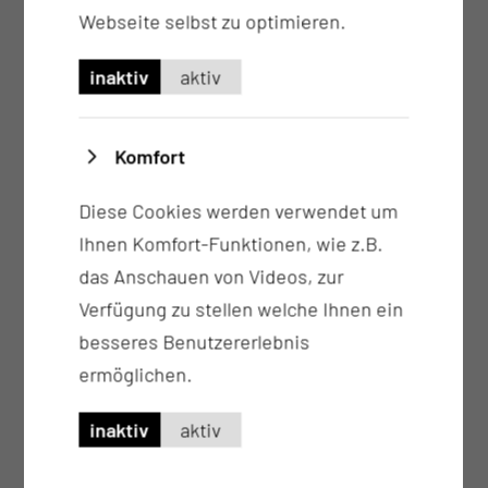
Webseite selbst zu optimieren.
inaktiv
aktiv
Komfort
Prof. Dr. Franziska Bathelt
Diese Cookies werden verwendet um
Leitung Datenintegrationszentrum; UAC-
Ihnen Komfort-Funktionen, wie z.B.
Sprecherin
das Anschauen von Videos, zur
Verfügung zu stellen welche Ihnen ein
Tel.:
+49 355 46 3876
besseres Benutzererlebnis
Per E-Mail kontaktieren
ermöglichen.
inaktiv
aktiv