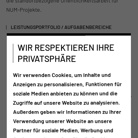
die standortbezogene Öffentlichkeitsarbeit für
NUM-Projekte.
LEISTUNGSPORTFOLIO / AUFGABENBEREICHE
Koordination von Forschungsaktivitäten am
WIR RESPEKTIEREN IHRE
Standort und im bundesweiten Netzwerk
PRIVATSPHÄRE
Unterstützung der Wissenschaftler:innen in
NUM-Teilprojekten und Infrastrukturen
Wir verwenden Cookies, um Inhalte und
Austausch mit der zentralen
Anzeigen zu personalisieren, Funktionen für
Koordinierungsstelle und anderen LokS
soziale Medien anbieten zu können und die
Bereitstellung von Informationen und Daten für
Zugriffe auf unsere Website zu analysieren.
Forschungs- und Kooperationspartner
Außerdem geben wir Informationen zu Ihrer
Öffentlichkeitsarbeit und PR-Maßnahmen zu
Verwendung unserer Website an unsere
NUM-Aktivitäten
Partner für soziale Medien, Werbung und
Monitoring von Budget- und Personaleinsatz