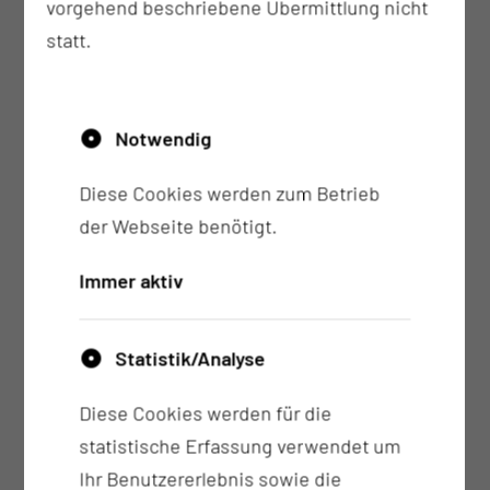
vorgehend beschriebene Übermittlung nicht
statt.
Notwendig
Diese Cookies werden zum Betrieb
der Webseite benötigt.
Dr. rer. nat. Robert Freund
Scientific Advisory
Immer aktiv
Tel.:
+49 355 46 3861
Per E-Mail kontaktieren
Statistik/Analyse
Diese Cookies werden für die
statistische Erfassung verwendet um
Ihr Benutzererlebnis sowie die