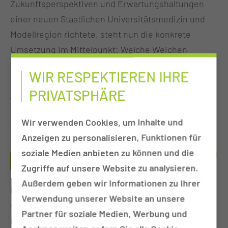
Zukunftsperspektiven und Erwartungshaltungen
einer neuen Staatlichen Universitätsmedizin und
Modellregion richtete, steht nun die konkrete
Umsetzung im Mittelpunkt: Welche Weichen
werden gestellt, um die Gesundheitsversorgung
WIR RESPEKTIEREN IHRE
von morgen nachhaltig zu gestalten? Warum sind
PRIVATSPHÄRE
zügige Veränderungen unausweichlich?
Im Fokus stehen vier zentrale Themenfelder:
Wir verwenden Cookies, um Inhalte und
Anzeigen zu personalisieren, Funktionen für
soziale Medien anbieten zu können und die
NEUE GESETZGEBUNG – REFORMEN VERSTEHEN
UND GESTALTEN
Zugriffe auf unsere Website zu analysieren.
Außerdem geben wir Informationen zu Ihrer
Die aktuellen gesundheitspolitischen Reformen
Verwendung unserer Website an unsere
verändern die Versorgungslandschaft grundlegend.
Partner für soziale Medien, Werbung und
Expertinnen und Experten diskutieren die