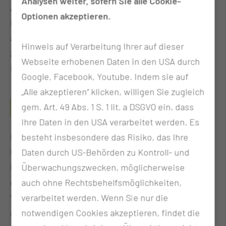
Analysen weiter, sofern Sie alle Cookie-
Auswirkungen neuer gesetzlicher
Optionen akzeptieren.
Rahmenbedingungen auf Krankenhäuser,
ambulante Versorgung, Pflege und Prävention und
Hinweis auf Verarbeitung Ihrer auf dieser
zeigen auf, welche Chancen sich daraus für
Webseite erhobenen Daten in den USA durch
Regionen und Versorgungseinrichtungen ergeben.
Google, Facebook, Youtube. Indem sie auf
„Alle akzeptieren“ klicken, willigen Sie zugleich
DAS MEDIZINKONZEPT DER MEDIZINISCHEN
gem. Art. 49 Abs. 1 S. 1 lit. a DSGVO ein, dass
UNIVERSITÄT LAUSITZ
Ihre Daten in den USA verarbeitet werden. Es
Mit ihrer Gründung verfolgt die Medizinische
besteht insbesondere das Risiko, das Ihre
Universität Lausitz einen neuen Ansatz für
Daten durch US-Behörden zu Kontroll- und
Forschung, Lehre und Versorgung. Das Symposium
Überwachungszwecken, möglicherweise
gibt Einblicke in das Medizin- und
auch ohne Rechtsbehelfsmöglichkeiten,
Versorgungskonzept der Universität und zeigt
verarbeitet werden. Wenn Sie nur die
anhand konkreter Projekte und Praxisbeispiele, wie
notwendigen Cookies akzeptieren, findet die