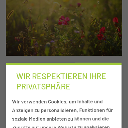
Datum
WIR RESPEKTIEREN IHRE
03.12.2025
PRIVATSPHÄRE
Uhrzeit
14:30 bis 15:30 Uhr
Wir verwenden Cookies, um Inhalte und
Veranstalter
Anzeigen zu personalisieren, Funktionen für
Ambulante Krebsberatungsstelle
soziale Medien anbieten zu können und die
Veranstaltungsort
Zugriffe auf unsere Website zu analysieren.