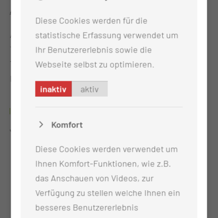
Anmeldungen bitte an:
Diese Cookies werden für die
Ambulante Krebsberatungsstelle
statistische Erfassung verwendet um
Thiemstr. 111, 03048 Cottbus
Ihr Benutzererlebnis sowie die
Tel.: 0355-46 1995
Webseite selbst zu optimieren.
Mail:
Krebsberatungsstelle@mul-ct.de
inaktiv
aktiv
SPORT FREI!
Komfort
J.Nohr (Dipl.-Soz.arb./-päd.(FH))
Diese Cookies werden verwendet um
Ihnen Komfort-Funktionen, wie z.B.
das Anschauen von Videos, zur
Verfügung zu stellen welche Ihnen ein
besseres Benutzererlebnis