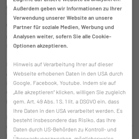
Ambulante Krebsberatungsstelle
Außerdem geben wir Informationen zu Ihrer
Thiemstrasse 111
Verwendung unserer Website an unsere
03048 Cottbus
Partner für soziale Medien, Werbung und
Analysen weiter, sofern Sie alle Cookie-
Kurzbeschreibung
Optionen akzeptieren.
Bewegungs- und Begegnungsangebot
Hinweis auf Verarbeitung Ihrer auf dieser
Das
Bewegungs- und Begegnungsangebot
der
Webseite erhobenen Daten in den USA durch
ambulanten Krebsberatungsstelle Cottbus richtet
Google, Facebook, Youtube. Indem sie auf
sich an Menschen mit einer Krebserkrankung
„Alle akzeptieren“ klicken, willigen Sie zugleich
während oder nach einer Therapie und ist
gem. Art. 49 Abs. 1 S. 1 lit. a DSGVO ein, dass
kostenfrei.
Ihre Daten in den USA verarbeitet werden. Es
Laufen in der Natur hat positive Effekte auf Körper
besteht insbesondere das Risiko, das Ihre
und Psyche und setzt Prozesse in Gang, die zu einer
Daten durch US-Behörden zu Kontroll- und
höheren Lebensqualität beitragen können und das
Überwachungszwecken, möglicherweise