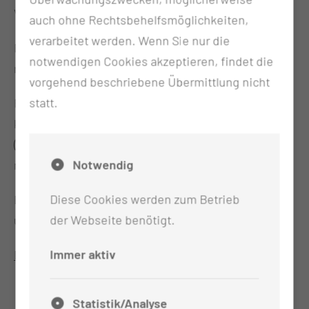
Vertrauen in den eigenen Körper fördern.
auch ohne Rechtsbehelfsmöglichkeiten,
verarbeitet werden. Wenn Sie nur die
Regelmäßige Bewegung kann die Rückfallrate
notwendigen Cookies akzeptieren, findet die
reduzieren.
vorgehend beschriebene Übermittlung nicht
statt.
Für unser Bewegungsangebot in der Natur sind
keine Vorkenntnisse erforderlich, Hilfsmittel
(Wander- oder Walking-Stöcke können gern
Notwendig
mitgebracht werden).
Diese Cookies werden zum Betrieb
Bitte achten Sie auf witterungsgerechte Kleidung
der Webseite benötigt.
und festes Schuhwerk!
Immer aktiv
Die Teilnahme erfolgt in eigener Verantwortung.
Statistik/Analyse