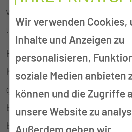
während einer Therapie
Wir verwenden Cookies,
und ist kostenfrei.
Inhalte und Anzeigen zu
Eine Therapie stellt
personalisieren, Funktio
Körper und Seele vor
soziale Medien anbieten 
große Herausforderungen.
können und die Zugriffe 
Eine ausgewogene
unsere Website zu analys
Ernährung und
Außerdem geben wir