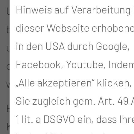
Hinweis auf Verarbeitung 
Unsere Gruppenschulung
dieser Webseite erhoben
bietet praktische Tipps
in den USA durch Google,
und Unterstützung für
Facebook, Youtube. Indem
onkologische Patienten
„Alle akzeptieren“ klicken,
während der Therapie.
Sie zugleich gem. Art. 49 A
Bitte tragen Sie bequeme
1 lit. a DSGVO ein, dass Ih
Kleidung, damit Sie die