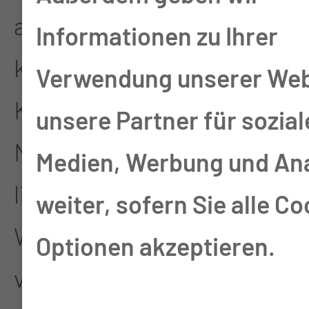
angepasste Bewegung
Informationen zu Ihrer
können dabei helfen, den
Verwendung unserer Web
Körper zu stärken,
unsere Partner für sozial
Nebenwirkungen zu
Medien, Werbung und An
lindern und das allgemeine
weiter, sofern Sie alle Co
Wohlbefinden zu
Optionen akzeptieren.
verbessern.