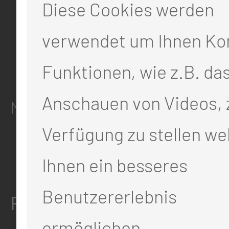
Diese Cookies werden
info@mul-ct.de
mul-ct.de
verwendet um Ihnen Ko
Funktionen, wie z.B. da
ADRESSE
Anschauen von Videos, 
Medizinische Universität Lausit
Verfügung zu stellen we
Thiemstr. 111
03048 Cottbus
Ihnen ein besseres
Benutzererlebnis
RECHTLICHES
ermöglichen.