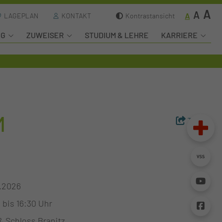
A
A
A
LAGEPLAN
KONTAKT
Kontrastansicht
NG
ZUWEISER
STUDIUM & LEHRE
KARRIERE
M
Teilen
.2026
 bis 16:30 Uhr
& Schloss Branitz