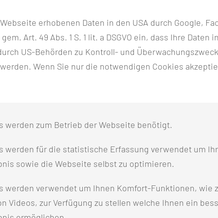
r Webseite erhobenen Daten in den USA durch Google, Fac
um@mul-ct.de
h gem. Art. 49 Abs. 1 S. 1 lit. a DSGVO ein, dass Ihre Date
n durch US-Behörden zu Kontroll- und Überwachungszwec
 werden. Wenn Sie nur die notwendigen Cookies akzeptie
enden, gemeinsamen Austausch.
s werden zum Betrieb der Webseite benötigt.
 werden für die statistische Erfassung verwendet um Ihr
in der Versorgungskette
nis sowie die Webseite selbst zu optimieren.
-Michael Glatz; Silvia Wunderlich; Nadine Honert; Stephan
s werden verwendet um Ihnen Komfort-Funktionen, wie z
im Übergang von Klinik zur Häuslichkeit
n Videos, zur Verfügung zu stellen welche Ihnen ein bes
 Rehatechnik Dresden GmbH)
bnis ermöglichen.