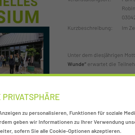
Robi
0304
Kurzbeschreibung
Im Ze
Unter dem diesjährigen Mot
Wunde“
erwartet die Teilne
Das Symposium bietet eine we
Austausch, aktuelle fachli
E PRIVATSPHÄRE
 begrenzten Teilnehmerzahl empfehlen wir eine frühzeiti
nzeigen zu personalisieren, Funktionen für soziale Medi
erdem geben wir Informationen zu Ihrer Verwendung unse
desärztekammer
sind beantragt.
iter, sofern Sie alle Cookie-Optionen akzeptieren.