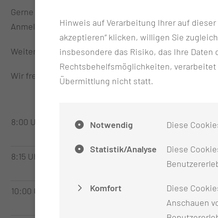
Gerne dürfen Sie sich schon jetzt anmelden.
Hinweis auf Verarbeitung Ihrer auf diese
Anmeldung unter:
InterprofesionellesWundsymposi
akzeptieren“ klicken, willigen Sie zugleic
Weitere Informationen zum Programm folgen in Kürze.
insbesondere das Risiko, das Ihre Date
Rechtsbehelfsmöglichkeiten, verarbeitet
Wir freuen uns auf Ihre Teilnahme und einen spann
Übermittlung nicht statt.
8:00 Uhr
Begrüßung & Einführung
Notwendig
Diese Cookie
Referent: Britta March
Statistik/Analyse
Diese Cookies
8:15 Uhr
Podiumsdiskussion Herausforderungen 
Benutzererleb
Referent: Dr. Ivor Dropco; Dr. med. Wolf
Komfort
Diese Cookie
10:00 Uhr
Sichere Überleitung: Erfolgsfaktoren be
Anschauen vo
Referent: Sarah Götze (Orthopädie- und
Benutzererle