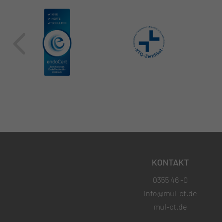
KONTAKT
0355 46 -0
info@mul-ct.de
mul-ct.de