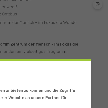
nienweg 5
2 Cottbus
ntrum der Mensch – im Fokus die Wunde
to
“Im Zentrum der Mensch - im Fokus die
hmenden ein vielseitiges Programm.
rtvolle Plattform für
interprofessionellen
che Impulse
sowie
praxisnahe Einblicke
aus
ge Anmeldung.
en anbieten zu können und die Zugriffe
rer Website an unsere Partner für