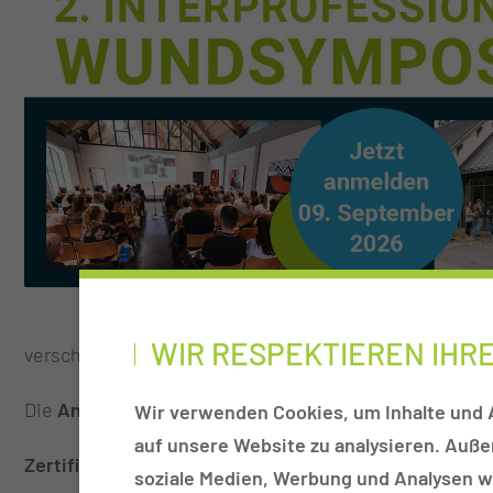
WIR RESPEKTIEREN IHR
verschiedenen Bereichen der Wundbehandlung.
Die
Anmeldung ist ab sofort möglich
. Aufgrund einer
Wir verwenden Cookies, um Inhalte und A
auf unsere Website zu analysieren. Auß
Zertifizierungspunkte
bei
ICW, FGSKW
sowie der
Lan
soziale Medien, Werbung und Analysen we