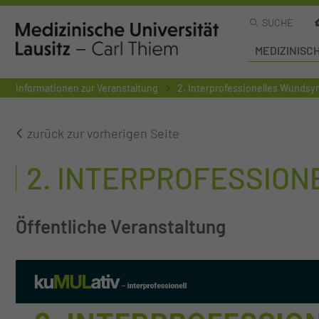
SUCHE
MEDIZINISC
Informationen zur Veranstaltung
2. Interprofessionelles Wunds
zurück zur vorherigen Seite
2. INTERPROFESSIO
Öffentliche Veranstaltung