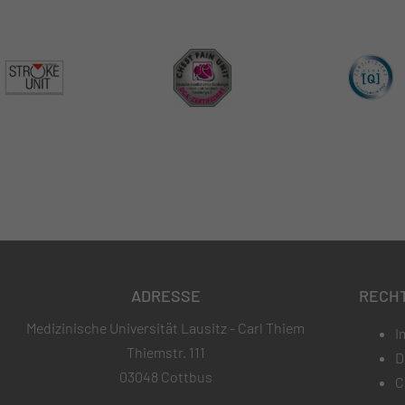
ADRESSE
RECH
Medizinische Universität Lausitz - Carl Thiem
I
Thiemstr. 111
D
03048 Cottbus
C