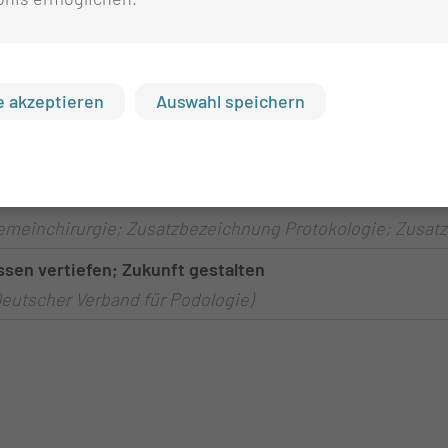
lung zu tun?
 akzeptieren
Auswahl speichern
he Wunden eine Gefahr?
tz
mitierten Ressourcen
gemeinchirurgie; Zusatzbezeichnung Protokologie; Zusat
sen vertiefen; Zukunft gestalten
Deutscher Verband für Podologie)