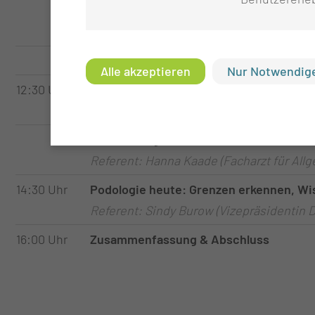
Was hat die Ernährung mit der Wundhei
Referent: Anna Moiseeva (MUL - CT)
Mittagspause
Alle akzeptieren
Nur Notwendige
12:30 Uhr
Sind Pilzerreger in Bezug auf chronisc
Referent: Prof. Dr. med. Hans-Jürgen Tie
Wundmanagement in Situationen mit li
Referent: Hanna Kaade (Facharzt für All
14:30 Uhr
Podologie heute: Grenzen erkennen, Wis
Referent: Sindy Burow (Vizepräsidentin 
16:00 Uhr
Zusammenfassung & Abschluss