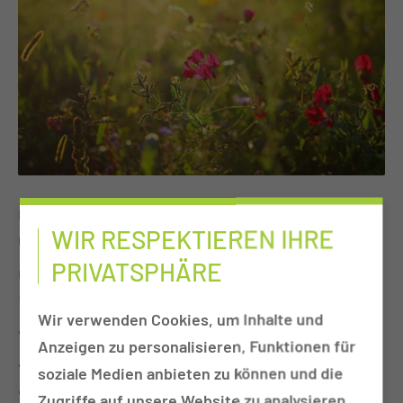
Datum
WIR RESPEKTIEREN IHRE
02.12.2026 |
Weitere Termine anzeigen
PRIVATSPHÄRE
Uhrzeit
14:30 bis 15:30 Uhr
Wir verwenden Cookies, um Inhalte und
Veranstalter
Anzeigen zu personalisieren, Funktionen für
Ambulante Krebsberatungsstelle
soziale Medien anbieten zu können und die
Veranstaltungsort
Zugriffe auf unsere Website zu analysieren.