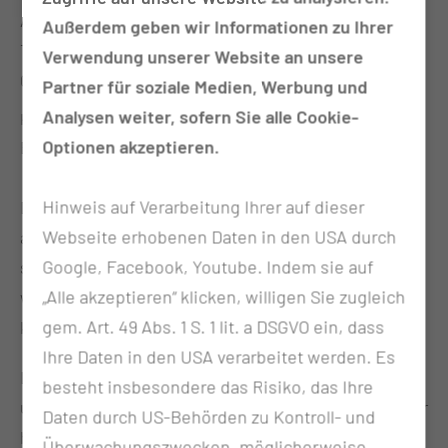
Ambulante Krebsberatungsstelle
Außerdem geben wir Informationen zu Ihrer
Thiemstrasse 111
Verwendung unserer Website an unsere
03048 Cottbus
Partner für soziale Medien, Werbung und
Analysen weiter, sofern Sie alle Cookie-
Kurzbeschreibung
Optionen akzeptieren.
Bewegungs- und Begegnungsangebot
Hinweis auf Verarbeitung Ihrer auf dieser
Das
Bewegungs- und Begegnungsangebot
der
Webseite erhobenen Daten in den USA durch
ambulanten Krebsberatungsstelle Cottbus richtet
Google, Facebook, Youtube. Indem sie auf
sich an Menschen mit einer Krebserkrankung
„Alle akzeptieren“ klicken, willigen Sie zugleich
während oder nach einer Therapie und ist
gem. Art. 49 Abs. 1 S. 1 lit. a DSGVO ein, dass
kostenfrei.
Ihre Daten in den USA verarbeitet werden. Es
Laufen in der Natur hat positive Effekte auf Körper
besteht insbesondere das Risiko, das Ihre
und Psyche und setzt Prozesse in Gang, die zu einer
Daten durch US-Behörden zu Kontroll- und
höheren Lebensqualität beitragen können und das
Überwachungszwecken, möglicherweise