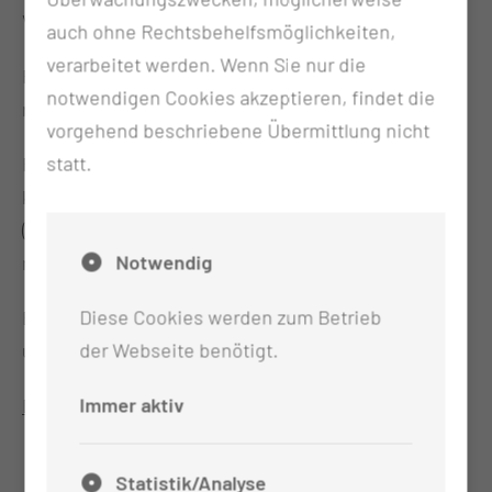
Vertrauen in den eigenen Körper fördern.
auch ohne Rechtsbehelfsmöglichkeiten,
verarbeitet werden. Wenn Sie nur die
Regelmäßige Bewegung kann die Rückfallrate
notwendigen Cookies akzeptieren, findet die
reduzieren.
vorgehend beschriebene Übermittlung nicht
statt.
Für unser Bewegungsangebot in der Natur sind
keine Vorkenntnisse erforderlich, Hilfsmittel
(Wander- oder Walking-Stöcke können gern
Notwendig
mitgebracht werden).
Diese Cookies werden zum Betrieb
Bitte achten Sie auf witterungsgerechte Kleidung
der Webseite benötigt.
und festes Schuhwerk!
Immer aktiv
Die Teilnahme erfolgt in eigener Verantwortung.
Statistik/Analyse