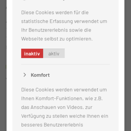
Anmeldungen bitte an:
Diese Cookies werden für die
Ambulante Krebsberatungsstelle
statistische Erfassung verwendet um
Thiemstr. 111, 03048 Cottbus
Ihr Benutzererlebnis sowie die
Tel.: 0355-46 1995
Webseite selbst zu optimieren.
Mail:
Krebsberatungsstelle@mul-ct.de
inaktiv
aktiv
SPORT FREI!
Komfort
J.Nohr (Dipl.-Soz.arb./-päd.(FH))
Diese Cookies werden verwendet um
Ihnen Komfort-Funktionen, wie z.B.
das Anschauen von Videos, zur
Verfügung zu stellen welche Ihnen ein
besseres Benutzererlebnis