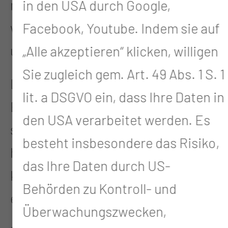
mit einer Krebserkrankung
in den USA durch Google,
während oder nach einer Therapie
Facebook, Youtube. Indem sie auf
und ist kostenfrei.
„Alle akzeptieren“ klicken, willigen
Sie zugleich gem. Art. 49 Abs. 1 S. 1
Laufen in der Natur hat positive
lit. a DSGVO ein, dass Ihre Daten in
Effekte auf Körper und Psyche und
den USA verarbeitet werden. Es
setzt Prozesse in Gang, die zu einer
besteht insbesondere das Risiko,
höheren Lebensqualität beitragen
das Ihre Daten durch US-
können und das Vertrauen in den
Behörden zu Kontroll- und
eigenen Körper fördern.
Überwachungszwecken,