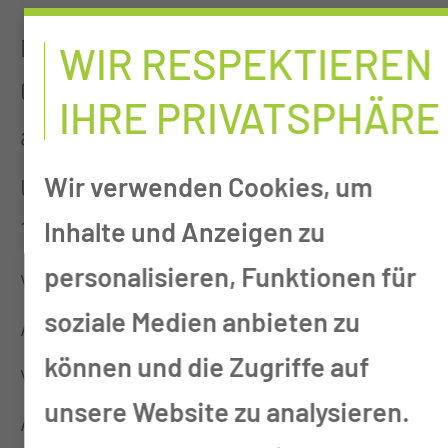
Datum
WIR RESPEKTIEREN
02.12.2026 |
Weitere Termine
IHRE PRIVATSPHÄRE
anzeigen
Wir verwenden Cookies, um
Uhrzeit
14:30 bis 15:30 Uhr
Inhalte und Anzeigen zu
personalisieren, Funktionen für
Veranstalter
soziale Medien anbieten zu
Ambulante Krebsberatungsstelle
können und die Zugriffe auf
Veranstaltungsort
unsere Website zu analysieren.
Ambulante Krebsberatungsstelle