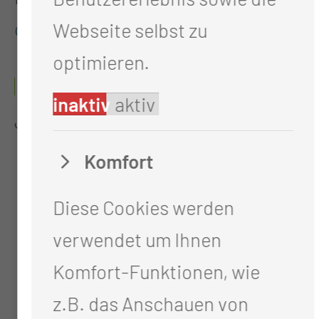
ct.de
Webseite selbst zu
optimieren.
SPORT FREI!
inaktiv
aktiv
J.Nohr (Dipl.-Soz.arb./-päd.(FH))
Komfort
Diese Cookies werden
verwendet um Ihnen
Komfort-Funktionen, wie
z.B. das Anschauen von