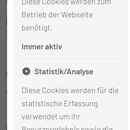
festes Schuhwerk!
Diese Cookies werden zum
Betrieb der Webseite
Die Teilnahme erfolgt in eigener
benötigt.
Verantwortung.
Immer aktiv
Anmeldungen bitte an:
Statistik/Analyse
Ambulante Krebsberatungsstelle
Diese Cookies werden für die
Thiemstr. 111, 03048 Cottbus
statistische Erfassung
Tel.: 0355-46 1995
verwendet um Ihr
Mail:
Krebsberatungsstelle@mul-
Benutzererlebnis sowie die