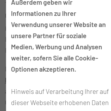
Außerdem geben wir
Thiemstrasse 111
Informationen zu Ihrer
03048 Cottbus
Verwendung unserer Website an
Kurzbeschreibung
unsere Partner für soziale
Bewegungs- und
Medien, Werbung und Analysen
Begegnungsangebot
weiter, sofern Sie alle Cookie-
Das
Bewegungs- und
Optionen akzeptieren.
Begegnungsangebot
der
ambulanten Krebsberatungsstelle
Hinweis auf Verarbeitung Ihrer auf
Cottbus richtet sich an Menschen
dieser Webseite erhobenen Daten