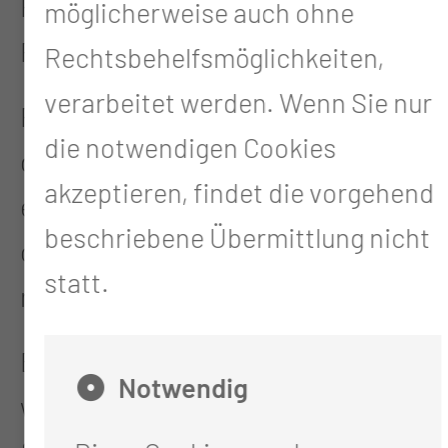
Regelmäßige Bewegung kann die
möglicherweise auch ohne
Rückfallrate reduzieren.
Rechtsbehelfsmöglichkeiten,
verarbeitet werden. Wenn Sie nur
Für unser Bewegungsangebot in
die notwendigen Cookies
der Natur sind keine Vorkenntnisse
akzeptieren, findet die vorgehend
erforderlich, Hilfsmittel (Wander-
beschriebene Übermittlung nicht
oder Walking-Stöcke können gern
statt.
mitgebracht werden).
Bitte achten Sie auf
Notwendig
witterungsgerechte Kleidung und