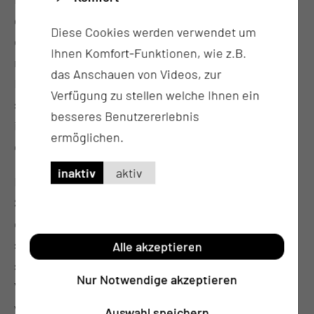
gesamten Studienverlaufs das wissenschaftliche,
Diese Cookies werden verwendet um
evidenzbasierte Denken und Handeln als Rüstzeug
Ihnen Komfort-Funktionen, wie z.B.
mit auf den Weg. So werden wissenschaftliche
das Anschauen von Videos, zur
Erkenntnisse aus der Gesundheitssystemforschung
Verfügung zu stellen welche Ihnen ein
sowie der Digitalisierung des Gesundheitswesens
besseres Benutzererlebnis
in speziellen Wissenschaftsmodulen und einer
ermöglichen.
eigenen wissenschaftlichen Arbeit vermittelt.
inaktiv
aktiv
Die
Studienplatzvergabe
erfolgt zentral über die
Stiftung für Hochschulzulassung. Dabei zählen für
die Studienplatzvergabe sowohl
schulnotenunabhängige als auch
Alle akzeptieren
schulnotenunabhängige Kriterien wie berufliche
Nur Notwendige akzeptieren
Vorerfahrung und der Studieneignungstest als
wichtige Maßstäbe.
Auswahl speichern