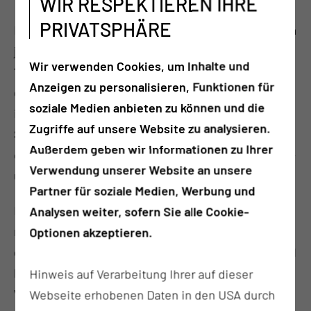
WIR RESPEKTIEREN IHRE
PRIVATSPHÄRE
Interessierte am
Modellstudiengang Humanmedizin
jedenfalls können sich am Dienstag,
17. März um
Wir verwenden Cookies, um Inhalte und
15.30 Uhr im Hörsaal Haus 33 an der MUL – CT
über
Anzeigen zu personalisieren, Funktionen für
das neuartige Studienangebot des Uniklinikums
soziale Medien anbieten zu können und die
informieren. Der Geschäftsbereich Lehre und die
Zugriffe auf unsere Website zu analysieren.
Studierendenverwaltung werden moderne
Außerdem geben wir Informationen zu Ihrer
curriculare Planungsprinzipien und innovative Lehr-
Verwendung unserer Website an unsere
und Lernformate vorstellen.
Partner für soziale Medien, Werbung und
Der Studiengang selbst setzt neue Akzente in der
Analysen weiter, sofern Sie alle Cookie-
medizinischen Ausbildung. Dabei werden
Optionen akzeptieren.
grundlagenmedizinische, klinisch-theoretische und
klinische Inhalte integriert gelehrt. Ihr ärztliches
Hinweis auf Verarbeitung Ihrer auf dieser
Wissen und Handeln eignen sich die Studierenden
Webseite erhobenen Daten in den USA durch