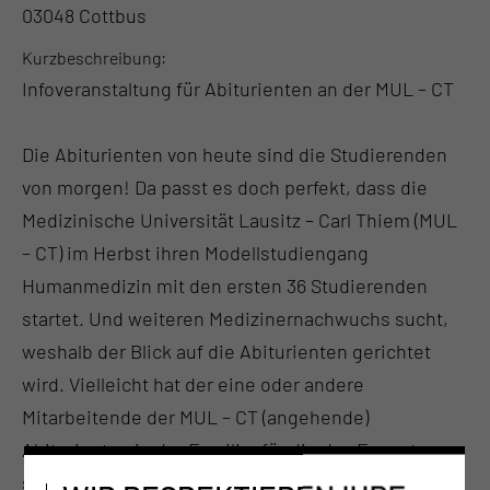
03048 Cottbus
Kurzbeschreibung
Infoveranstaltung für Abiturienten an der MUL – CT
Die Abiturienten von heute sind die Studierenden
von morgen! Da passt es doch perfekt, dass die
Medizinische Universität Lausitz – Carl Thiem (MUL
– CT) im Herbst ihren Modellstudiengang
Humanmedizin mit den ersten 36 Studierenden
startet. Und weiteren Medizinernachwuchs sucht,
weshalb der Blick auf die Abiturienten gerichtet
wird. Vielleicht hat der eine oder andere
Mitarbeitende der MUL – CT (angehende)
Abiturienten in der Familie, für die das Format
spannend ist?