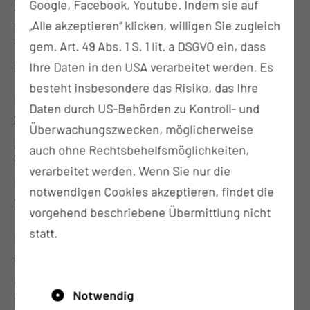
durch exemplarisches Lernen anhand von Beispiel-
Google, Facebook, Youtube. Indem sie auf
und Fokuserkrankungen an und erhalten bereits
„Alle akzeptieren“ klicken, willigen Sie zugleich
frühzeitig Einblicke in die medizinische Praxis und
gem. Art. 49 Abs. 1 S. 1 lit. a DSGVO ein, dass
den Umgang mit Patientinnen und Patienten.
Ihre Daten in den USA verarbeitet werden. Es
besteht insbesondere das Risiko, das Ihre
Einblicke wird es geben in die
inhaltlichen
Daten durch US-Behörden zu Kontroll- und
Schwerpunkte
: Interprofessionelle Versorgung und
Überwachungszwecken, möglicherweise
kommunikative Kompetenzen, Primärärztliche
auch ohne Rechtsbehelfsmöglichkeiten,
Versorgung über die gesamte Lebensspanne,
verarbeitet werden. Wenn Sie nur die
Digitale Medizin sowie wissenschaftliches Denken
notwendigen Cookies akzeptieren, findet die
und Handeln.
vorgehend beschriebene Übermittlung nicht
statt.
Die künftigen Ärztinnen und Ärzte der MUL – CT
werden später in der Lage sein, Patientinnen und
Patienten in verschiedenen Versorgungssettings
Notwendig
im interprofessionellen Team zu versorgen.