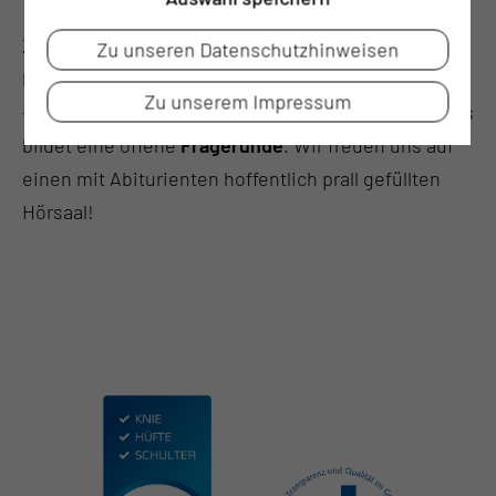
Zudem gibt es während der Infoveranstaltung einen
Zu unseren Datenschutzhinweisen
kurzen Überblick,
wo
die Studierenden an der MUL
Zu unserem Impressum
– CT eigentlich
unterrichtet
werden. Den Abschluss
bildet eine offene
Fragerunde
. Wir freuen uns auf
einen mit Abiturienten hoffentlich prall gefüllten
Hörsaal!