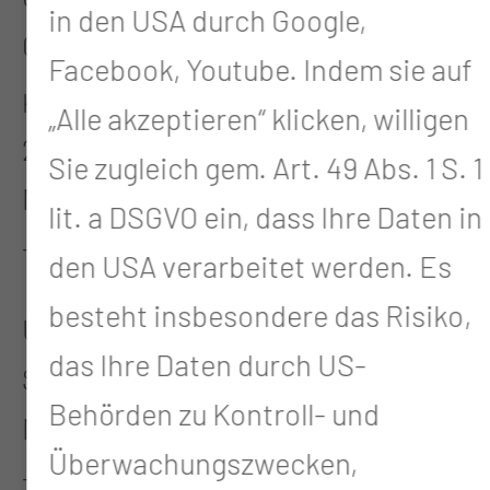
in den USA durch Google,
Gerhart-Hauptmann-Str. 15
Facebook, Youtube. Indem sie auf
Kurzbeschreibung
„Alle akzeptieren“ klicken, willigen
2. Praxisanleiter - Symposium der
Sie zugleich gem. Art. 49 Abs. 1 S. 1
Medizinischen Universität Lausitz
lit. a DSGVO ein, dass Ihre Daten in
- Carl Thiem
den USA verarbeitet werden. Es
besteht insbesondere das Risiko,
Unser 2. Praxisanleiter-
das Ihre Daten durch US-
Symposium der Akademie der
Behörden zu Kontroll- und
Medizinischen Universität Lausitz
Überwachungszwecken,
- Carl Thiem findet unter dem