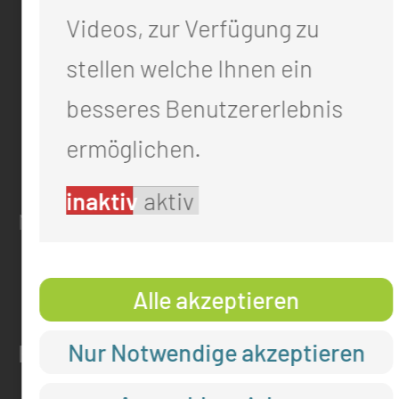
KONTAKT
Videos, zur Verfügung zu
0355 46 -0
stellen welche Ihnen ein
info@mul-ct.de
besseres Benutzererlebnis
mul-ct.de
ermöglichen.
ADRESSE
inaktiv
aktiv
Medizinische Universität Lausitz - Carl T
Thiemstr. 111
03048 Cottbus
Alle akzeptieren
Nur Notwendige akzeptieren
RECHTLICHES