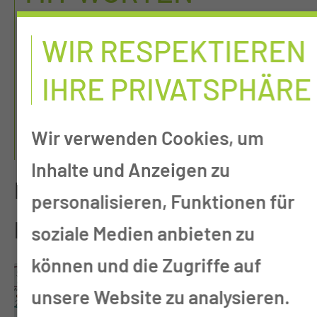
BEWEGEN: DEN
WIR RESPEKTIEREN
DIALOG DER
IHRE PRIVATSPHÄRE
ZUKUNFT
Wir verwenden Cookies, um
GESTALTEN
Inhalte und Anzeigen zu
Fortbildung für
personalisieren, Funktionen für
Praxisanleitende, Akademie
soziale Medien anbieten zu
können und die Zugriffe auf
unsere Website zu analysieren.