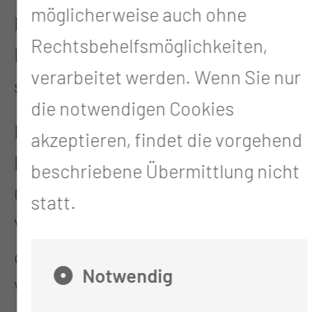
möglicherweise auch ohne
Motto „Mit Worten bewegen:
Rechtsbehelfsmöglichkeiten,
Den Dialog der Zukunft gestalten“
verarbeitet werden. Wenn Sie nur
statt.
die notwendigen Cookies
Derzeit befinden wir uns in der
akzeptieren, findet die vorgehend
Planungs- und
beschriebene Übermittlung nicht
Organisationsphase, in der eine
statt.
Vielzahl an Ideen entwickelt und
diskutiert werden. Im Rahmen der
Notwendig
Veranstaltung sind spannende