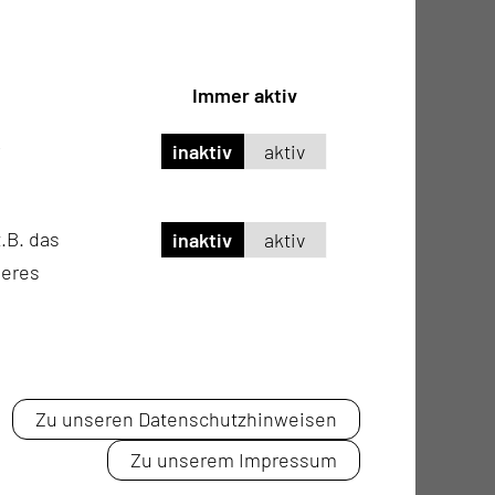
lking-Stöcke können gern mitgebracht werden).
Immer aktiv
inaktiv
aktiv
.B. das
inaktiv
aktiv
seres
Zu unseren Datenschutzhinweisen
Zu unserem Impressum