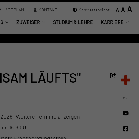
A
A
A
LAGEPLAN
KONTAKT
Kontrastansicht
NG
ZUWEISER
STUDIUM & LEHRE
KARRIERE
NSAM LÄUFTS"
Teilen
.2026 |
Weitere Termine anzeigen
 bis 15:30 Uhr
ante Krebsberatungsstelle