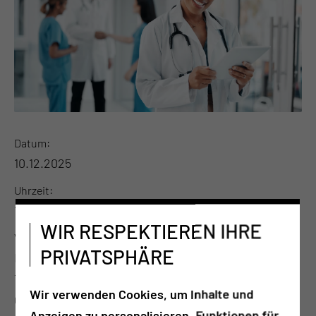
Datum
10.12.2025
Uhrzeit
16:30 Uhr
WIR RESPEKTIEREN IHRE
Veranstaltungsort
PRIVATSPHÄRE
Hörsaal Haus 33
Thiemstrasse 111
Wir verwenden Cookies, um Inhalte und
03048 Cottbus
Anzeigen zu personalisieren, Funktionen für