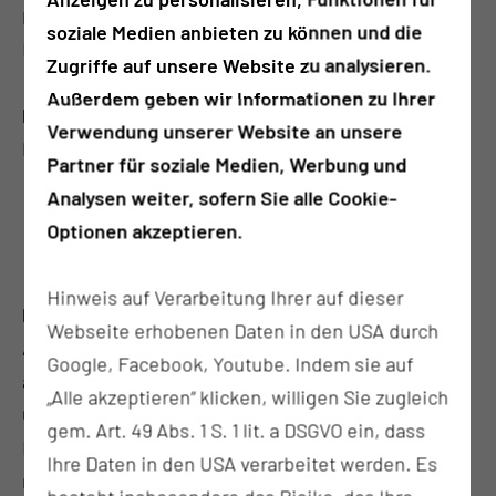
Kurzbeschreibung
soziale Medien anbieten zu können und die
Mittwochsvisite mit Carl-Thiem
Zugriffe auf unsere Website zu analysieren.
Außerdem geben wir Informationen zu Ihrer
Referent:
Verwendung unserer Website an unsere
PROF. DR. MED. HABIL. BJÖRN DIRK KRAPOHL
Partner für soziale Medien, Werbung und
Analysen weiter, sofern Sie alle Cookie-
Optionen akzeptieren.
Hinweis auf Verarbeitung Ihrer auf dieser
Inhalt des Vortrags:
Webseite erhobenen Daten in den USA durch
Auch wenn Schönheitschirurgie sich einst primär
Google, Facebook, Youtube. Indem sie auf
auf Frauen bezog, so verschwimmen nicht nur die
„Alle akzeptieren“ klicken, willigen Sie zugleich
Geschlechtergrenzen sondern auch die
gem. Art. 49 Abs. 1 S. 1 lit. a DSGVO ein, dass
Erwartungen und Bedürfnisse. Immer mehr Männer
Ihre Daten in den USA verarbeitet werden. Es
nehmen für sich das „Recht auf Schönheit“ in