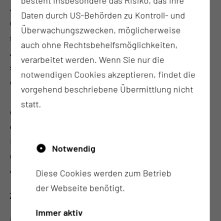
besteht insbesondere das Risiko, das Ihre
Anspruch und überwinden eigene Hemmungen,
Daten durch US-Behörden zu Kontroll- und
um
Überwachungszwecken, möglicherweise
sich der Schönheitsmedizin gegenüber zu öffnen.
auch ohne Rechtsbehelfsmöglichkeiten,
Auch ein Mann darf sich für sich beanspruchen,
verarbeitet werden. Wenn Sie nur die
sich in seinem Körper wohlzufühlen und dafür
notwendigen Cookies akzeptieren, findet die
etwas aktiv, ggf. auch mit chirurgischer Hilfe, zu
vorgehend beschriebene Übermittlung nicht
tun. Prof. Krapohl führt Sie durch einige Bereiche
statt.
der ästhetischen Chirurgie für Männer. Besonders
geht er auf die männliche Brust, den Bauch und den
Intimbereich ein. Freuen Sie sich auf einen
Notwendig
umfassenden, tabuarmen und humorvollen Gang
durch die „maskuline“ Schönheitschirurgie
Diese Cookies werden zum Betrieb
der Webseite benötigt.
Zur Person:
Immer aktiv
Prof. Dr. med. habil. Björn Dirk Krapohl ist Facharzt