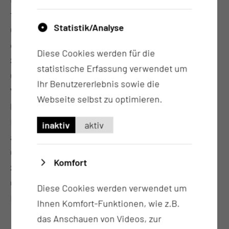
für Plastische, Rekonstruktive und Ästhetische
Statistik/Analyse
Chirurgie sowie wie Handchirurg mit
deutschem und US-amerikanischem
Diese Cookies werden für die
Studienabschluss. Er ist Präsident der Deutschen
statistische Erfassung verwendet um
Gesellschaft für Plastische und
Ihr Benutzererlebnis sowie die
Wiederherstellungschirurgie. Durch seine Tätigkeit
Webseite selbst zu optimieren.
bei der NASA und im Sanitätsdienst der
Bundeswehr hat er sich u.a. auf die plastisch-
inaktiv
aktiv
ästhetischen Chirurgie des männlichen
Geschlechts fokussiert. Er war jahrelang
Komfort
Sektionsleiter für männliche Intimchirurgie in der
Gesellschaft für ästhetische und rekonstruktive
Diese Cookies werden verwendet um
Intimchirurgie.
Ihnen Komfort-Funktionen, wie z.B.
das Anschauen von Videos, zur