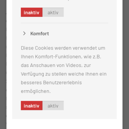
„Our Nurses. Our Future. The economic power of
inaktiv
aktiv
care.” So lautet das diesjährige Motto des
Internationalen Tags der Pflegenden. Die
Komfort
Forderung, mehr in die Pflege zu investieren,
nimmt dabei ein zentrales Motiv ein. Das gab der
Diese Cookies werden verwendet um
International Council of Nurses (ICN) bekannt. Der
Ihnen Komfort-Funktionen, wie z.B.
ICN ist ein internationaler Zusammenschluss von
das Anschauen von Videos, zur
über 130 Berufsverbänden der Pflege, der mehr als
Verfügung zu stellen welche Ihnen ein
28 Millionen Pflegende vertritt. In diesem Jahr soll
besseres Benutzererlebnis
der Blick gelenkt werden auf die wirtschaftliche
ermöglichen.
Macht der Pflege. Der ICN wolle damit zeigen, wie
inaktiv
aktiv
strategische Investitionen in die Pflege zu
erheblichen wirtschaftlichen und gesellschaftlichen
Vorteilen führen könnten.