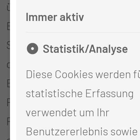
über insgesamt 40
Immer aktiv
Behandlungsplätze plus 45
Sitz- und Liegeplätze in
Statistik/Analyse
der Holding Area. Eine
Diese Cookies werden fü
Behandlung von 50
statistische Erfassung
Patientinnen und
verwendet um Ihr
Patienten gleichzeitig ist
Benutzererlebnis sowie 
damit theoretisch