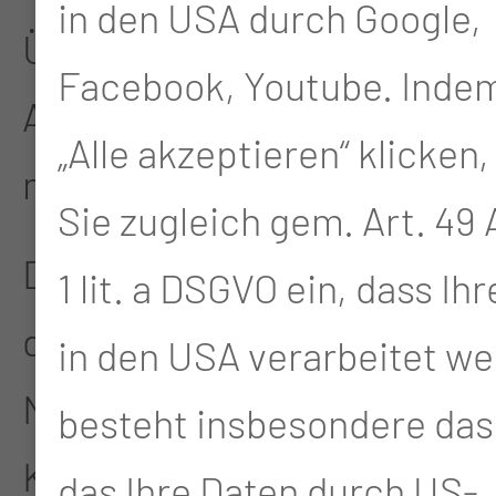
in den USA durch Google,
Überfüllungen und
Facebook, Youtube. Indem
Abmeldungen sollen nicht
„Alle akzeptieren“ klicken,
mehr auftreten.
Sie zugleich gem. Art. 49 A
Dr. Tim Flasbeck, Chefarzt
1 lit. a DSGVO ein, dass Ih
der Klinik für Akut und
in den USA verarbeitet we
Notfallmedizin, hat das
besteht insbesondere das 
Konzept in den
das Ihre Daten durch US-