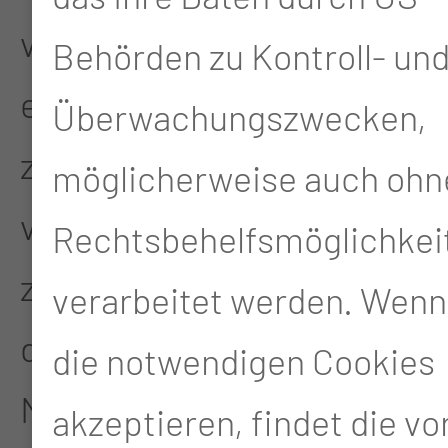
vergangenen 16 Jahren
Behörden zu Kontroll- un
entwickelt und es bis
Überwachungszwecken,
zuletzt immer weiter
möglicherweise auch ohn
verfeinert. Dieses
Rechtsbehelfsmöglichkei
zeichnet sich vor allem
verarbeitet werden. Wenn
durch kurze Wege für die
die notwendigen Cookies
Mitarbeitenden aus. Die
akzeptieren, findet die v