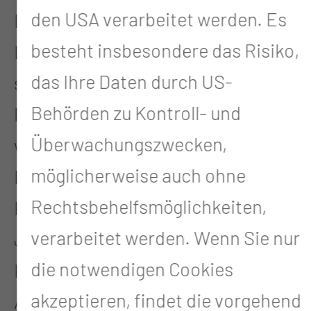
den USA verarbeitet werden. Es
Betten die größte Kinderklinik im
besteht insbesondere das Risiko,
Land Brandenburg. „Rund 3000
das Ihre Daten durch US-
stationäre und 5000 ambulante
Behörden zu Kontroll- und
Patientinnen und Patienten
Überwachungszwecken,
werden jährlich betreut“, betont
möglicherweise auch ohne
Dr. Simone Stolz, Chefärztin der
Rechtsbehelfsmöglichkeiten,
Klinik für Kinder- und
verarbeitet werden. Wenn Sie nur
Jugendmedizin, die Bedeutung der
die notwendigen Cookies
Klinik für die Region. Rund 20
akzeptieren, findet die vorgehend
Ärzte, 80