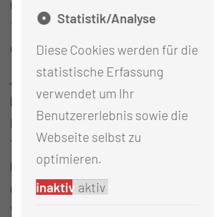
mit einem Geburtsgewicht unter
Statistik/Analyse
1000 Gramm betreut werden
dürfen.
Diese Cookies werden für die
statistische Erfassung
„Während wir die schweren
verwendet um Ihr
bakteriellen Infektionen durch
Benutzererlebnis sowie die
Impfungen und Antibiotika-
Webseite selbst zu
Therapien zurückdrängen konnten,
optimieren.
haben wir heute vermehrt mit
inaktiv
aktiv
chronischen und
Viruserkrankungen zu tun“, sagt Dr.