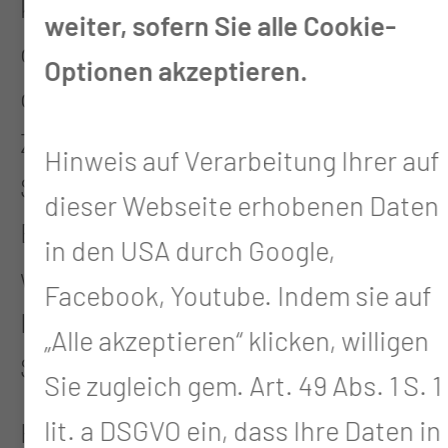
kinderrheumatologische Zentrum,
weiter, sofern Sie alle Cookie-
das Zentrum für Kinderkardiologie,
Optionen akzeptieren.
das kindergastroenterologische
Zentrum oder das Zentrum für
Hinweis auf Verarbeitung Ihrer auf
Stoffwechselerkrankungen und
dieser Webseite erhobenen Daten
Endokrinologie. In den Folgejahren
in den USA durch Google,
wurden die Neonatologie, die
Facebook, Youtube. Indem sie auf
Intensivmedizin und die
„Alle akzeptieren“ klicken, willigen
Schlafmedizin ausgebaut.
Sie zugleich gem. Art. 49 Abs. 1 S. 1
lit. a DSGVO ein, dass Ihre Daten in
Heute ist die Kinderklinik mit 82