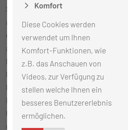
Komfort
Simone Stolz. Fachlich hat sich
also einiges geändert, doch auch
Diese Cookies werden
der Alltag der Kinder auf Station ist
verwendet um Ihnen
angenehmer geworden,
Komfort-Funktionen, wie
Besuchszeiten ausschließlich am
z.B. das Anschauen von
Mittwoch und Sonntag sind passé.
Videos, zur Verfügung zu
Die Eltern haben heute die
stellen welche Ihnen ein
Möglichkeit, nahezu rund um die
besseres Benutzererlebnis
Uhr ihre Kinder zu betreuen. Dabei
ermöglichen.
unterstützt auch das angrenzende