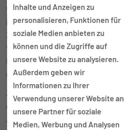
Inhalte und Anzeigen zu
teilweise bis zu 17 Tage im
personalisieren, Funktionen für
Krankenhaus bleiben mussten.
soziale Medien anbieten zu
Zum Vergleich: Die heutige
können und die Zugriffe auf
Verweildauer der jungen
unsere Website zu analysieren.
Patientinnen und Patienten liegt
Außerdem geben wir
durchschnittlich bei vier Tagen.
Informationen zu Ihrer
Zwischen 1993 und 2003
Verwendung unserer Website an
entwickelten sich mehrere
unsere Partner für soziale
Zentren, darunter das
Medien, Werbung und Analysen