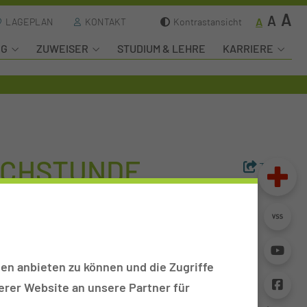
A
A
A
LAGEPLAN
KONTAKT
Kontrastansicht
NG
ZUWEISER
STUDIUM & LEHRE
KARRIERE
CHSTUNDE
Teilen
en anbieten zu können und die Zugriffe
rer Website an unsere Partner für
emberg hat einmal mehr bewiesen, wie stark