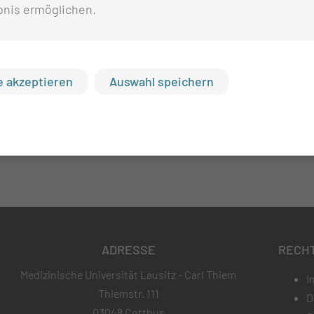
bnis ermöglichen.
 akzeptieren
Auswahl speichern
ADRESSE
RECH
Medizinische Universität Lausitz - Carl Thiem
I
Thiemstr. 111
D
03048 Cottbus