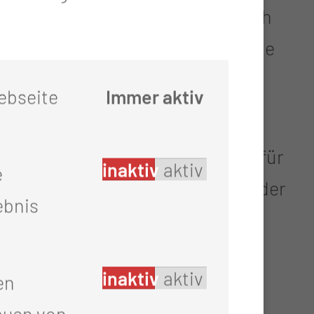
uerten engagierte Mitglieder noch
en bei. So kam die beeindruckende
Euro
zusammen – zugunsten der
ebseite
Immer aktiv
e Lächeln wurde das Dankeschön für
inaktiv
aktiv
e
ie zeigt, wie wichtig Humor in der
ebnis
n der Freiwilligenagentur
inaktiv
aktiv
en
auen von