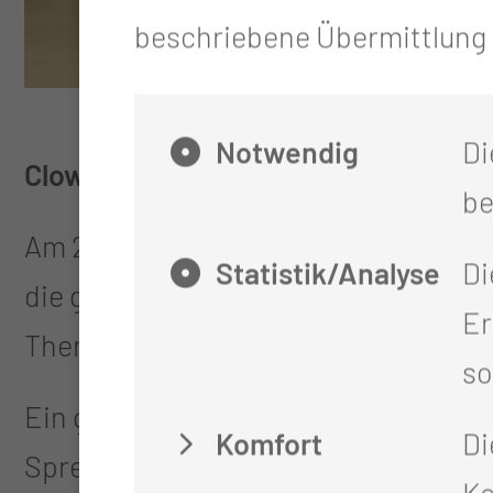
beschriebene Übermittlung n
Notwendig
Di
Clownssprechstunde
, die mit Humor
be
Am 25. Februar war es dann soweit: 
Statistik/Analyse
Di
die großzügige Unterstützung entge
Er
Therapie sein kann.
so
Ein großes Dankeschön an alle Spend
Komfort
Di
Spremberg – eure Unterstützung brin
Ko