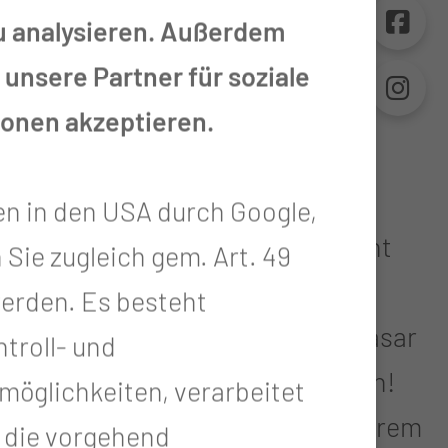
zu analysieren. Außerdem
unsere Partner für soziale
ionen akzeptieren.
entur Spremberg hat einmal mehr
en in den USA durch Google,
rk gemeinschaftliches Engagement
 Sie zugleich gem. Art. 49
el Herzblut und Einsatz haben die
 werden. Es besteht
fer einen vorweihnachtlichen Basar
troll- und
er Erfolg konnte sich sehen lassen!
öglichkeiten, verarbeitet
r unterstützten die Aktion mit ihrem
t die vorgehend