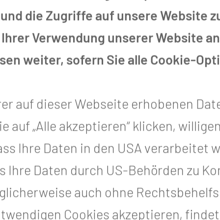
und die Zugriffe auf unsere Website 
n Zweck
 Ihrer Verwendung unserer Website an 
en weiter, sofern Sie alle Cookie-Opt
Die Freiwilligenag
rer auf dieser Webseite erhobenen Dat
bewiesen, wie sta
auf „Alle akzeptieren“ klicken, willigen
wirken kann. Mit vi
, dass Ihre Daten in den USA verarbeitet
ehrenamtlichen Hel
s Ihre Daten durch US-Behörden zu Kon
organisiert – und d
icherweise auch ohne Rechtsbehelfsm
Zahlreiche Besuche
otwendigen Cookies akzeptieren, finde