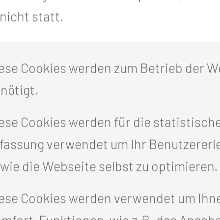
Einkauf, zudem ste
icht statt.
individuelle Spend
Summe von
1.200 
ese Cookies werden zum Betrieb der W
 und Herzlichkeit so viel bewirkt.
nötigt.
Mit Musik, guter Laune und jeder Meng
ese Cookies werden für die statistisch
gengenommen. Eine wunderbare Geste, d
fassung verwendet um Ihr Benutzererl
wie die Webseite selbst zu optimieren.
er und die unermüdlichen Organisatore
ese Cookies werden verwendet um Ihn
gt Freude und Zuversicht!
mfort-Funktionen, wie z.B. das Ansch