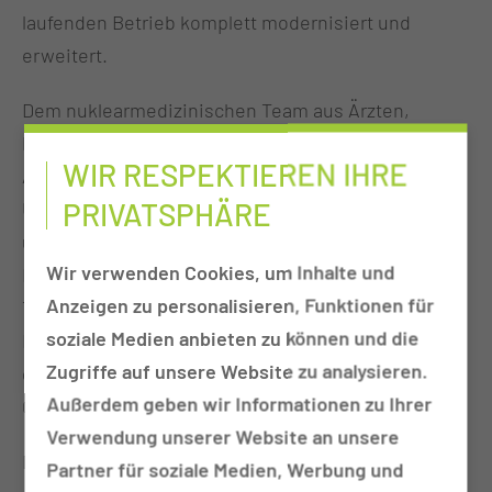
laufenden Betrieb komplett modernisiert und
erweitert.
Dem nuklearmedizinischen Team aus Ärzten,
Physikern und medizinisch-technischen
WIR RESPEKTIEREN IHRE
Assistenten unter Leitung von Chefarzt Dr. med.
PRIVATSPHÄRE
Ullrich Grelke, steht nunmehr ein noch
umfassenderer Gerätepark für alle bildgebenden
Wir verwenden Cookies, um Inhalte und
Fragestellungen auf dem modernsten Stand der
Anzeigen zu personalisieren, Funktionen für
Technik zur Verfügung. Im ersten Bauabschnitt der
soziale Medien anbieten zu können und die
Modernisierung wurden zwei Gammakameras
Zugriffe auf unsere Website zu analysieren.
ersetzt und zusätzlich ein SPECT-CT der neuesten
Außerdem geben wir Informationen zu Ihrer
Generation installiert.
Verwendung unserer Website an unsere
Das SPECT-CT ist ein Hybridbildgebungsverfahren -
Partner für soziale Medien, Werbung und