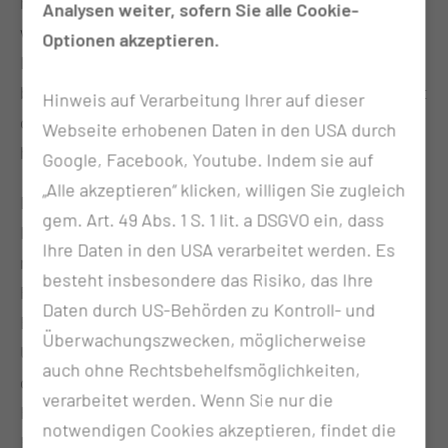
nuklearmedizinische und radiologische Methoden
Analysen weiter, sofern Sie alle Cookie-
werden hier in einem Gerät kombiniert. Die exakte
Optionen akzeptieren.
Lokalisation und anatomische Zuordnung
bestimmter Stoffwechselvorgänge im Körper ist mit
Hinweis auf Verarbeitung Ihrer auf dieser
dem neuen Gerät einfacher und mit einer noch
Webseite erhobenen Daten in den USA durch
höheren Detailschärfe möglich.
Google, Facebook, Youtube. Indem sie auf
„Alle akzeptieren“ klicken, willigen Sie zugleich
Die Vorbereitung auf die Untersuchung, welche die
gem. Art. 49 Abs. 1 S. 1 lit. a DSGVO ein, dass
Injektion einer niedrigen Menge eines schwach
Ihre Daten in den USA verarbeitet werden. Es
radioaktiven Stoffes beinhaltet, bleibt für die
besteht insbesondere das Risiko, das Ihre
Patientinnen und Patienten unverändert. Durch den
Daten durch US-Behörden zu Kontroll- und
Einsatz modernster Aufnahmetechniken kann die
Überwachungszwecken, möglicherweise
Untersuchungszeit verkürzt werden. Insbesondere
auch ohne Rechtsbehelfsmöglichkeiten,
die Diagnostik von Durchblutungsstörungen am
verarbeitet werden. Wenn Sie nur die
Herzen, die Myokardszintigraphie, gelingt in der
notwendigen Cookies akzeptieren, findet die
Hälfte der bisherigen Aufnahmezeit. Die zeitliche