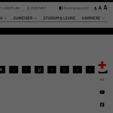
A
A
A
LAGEPLAN
KONTAKT
Kontrastansicht
NG
ZUWEISER
STUDIUM & LEHRE
KARRIERE
R
S
T
U
V
W
X
Y
Z