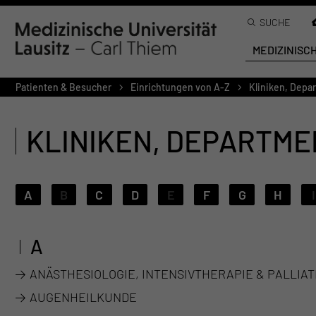
SUCHE
MEDIZINISC
Patienten & Besucher
Einrichtungen von A-Z
Kliniken, Depa
KLINIKEN, DEPARTME
A
B
C
D
E
F
G
H
I
A
ANÄSTHESIOLOGIE, INTENSIVTHERAPIE & PALLIAT
AUGENHEILKUNDE