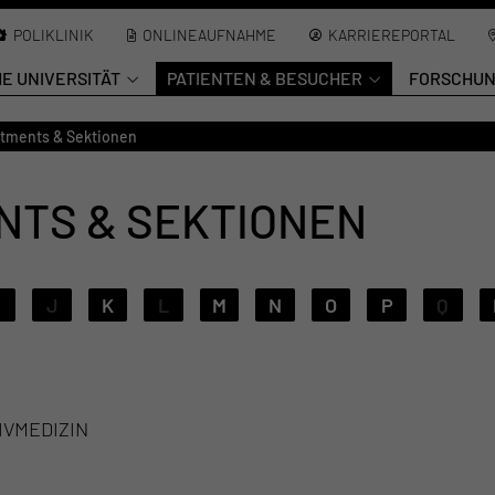
POLIKLINIK
ONLINEAUFNAHME
KARRIEREPORTAL
HE UNIVERSITÄT
PATIENTEN & BESUCHER
FORSCHU
rtments & Sektionen
NTS & SEKTIONEN
J
K
L
M
N
O
P
Q
IVMEDIZIN