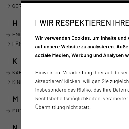
GERIATRIE
WIR RESPEKTIEREN IHR
H
HNO-KRANKHEITEN, KOPF- & HALSCHIRURGIE
Wir verwenden Cookies, um Inhalte und A
HÄMATOLOGIE, ONKOLOGIE, NEPHROLOGIE, DIABETO
auf unsere Website zu analysieren. Auß
soziale Medien, Werbung und Analysen we
K
Hinweis auf Verarbeitung Ihrer auf diese
KARDIOLOGIE, RHYTHMOLOGIE & ANGIOLOGIE (1.MED
akzeptieren“ klicken, willigen Sie zugleic
KINDER- UND JUGENDMEDIZIN
insbesondere das Risiko, das Ihre Date
M
Rechtsbehelfsmöglichkeiten, verarbeitet
Übermittlung nicht statt.
MUND-, KIEFER-, GESICHTS-, REKONSTRUKTIVE &
N