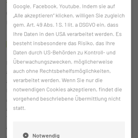
Themenschwerpunkte:
Google, Facebook, Youtube. Indem sie auf
Gesundheit, Digitalisierung,
„Alle akzeptieren“ klicken, willigen Sie zugleich
Datenintegrationszentrum
gem. Art. 49 Abs. 1 S. 1 lit. a DSGVO ein, dass
Ihre Daten in den USA verarbeitet werden. Es
ABSTRACT
besteht insbesondere das Risiko, das Ihre
Daten durch US-Behörden zu Kontroll- und
Überwachungszwecken, möglicherweise
In this short paper, we introduce an R/Shiny
auch ohne Rechtsbehelfsmöglichkeiten,
application, which helps evolving quality monitoring
verarbeitet werden. Wenn Sie nur die
at the Data Integration Center Transfer Offices.
notwendigen Cookies akzeptieren, findet die
Developed at the Thiem-Research GmbH our
vorgehend beschriebene Übermittlung nicht
application offers an intuitive interface for
statt.
assessing quality monitoring across a database of a
Transfer Office providing minimum standard data
and metadata to document. The shiny application
Notwendig
computes interactive visualizations for