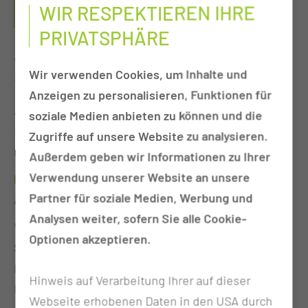
WIR RESPEKTIEREN IHRE
QUALITY ASSESSMENT
PRIVATSPHÄRE
Veröffentlichungsdatum:
Wir verwenden Cookies, um Inhalte und
16.05.2025
Anzeigen zu personalisieren, Funktionen für
Autor:
soziale Medien anbieten zu können und die
Dennis Hübner, Jenny Tippmann, Max Bergmann,
Zugriffe auf unsere Website zu analysieren.
Franziska Bathelt;
Außerdem geben wir Informationen zu Ihrer
Verwendung unserer Website an unsere
Publikationsart:
Partner für soziale Medien, Werbung und
Artikel
Analysen weiter, sofern Sie alle Cookie-
Veröffentlichungsmedium:
Optionen akzeptieren.
Studies in Health Technology and Informatics
Intelligent Health Systems – From Technology to
Hinweis auf Verarbeitung Ihrer auf dieser
Data and Knowledge
Webseite erhobenen Daten in den USA durch