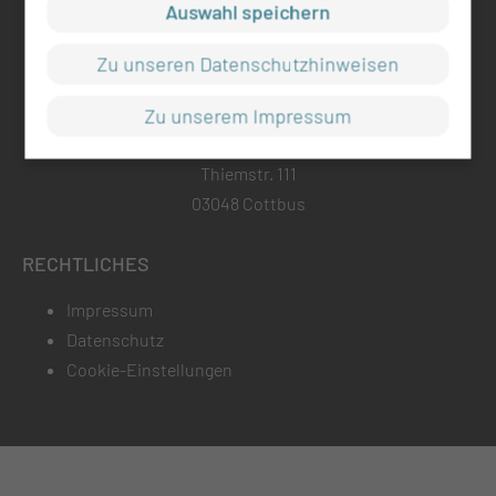
Auswahl speichern
info@mul-ct.de
mul-ct.de
Zu unseren Datenschutzhinweisen
ADRESSE
Zu unserem Impressum
Medizinische Universität Lausitz - Carl Thiem
Thiemstr. 111
03048 Cottbus
RECHTLICHES
Impressum
Datenschutz
Cookie-Einstellungen