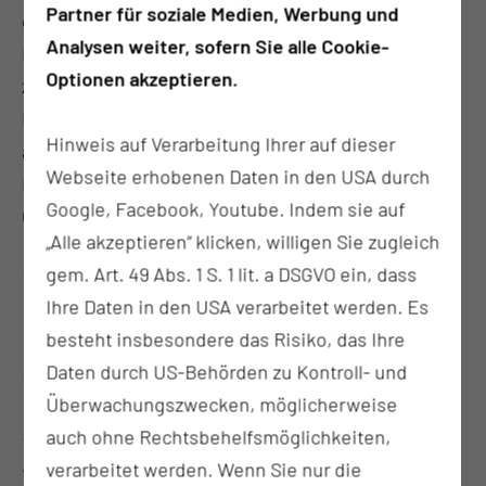
Partner für soziale Medien, Werbung und
dieser Überprüfung jährlich die Qualität unserer
Analysen weiter, sofern Sie alle Cookie-
Behandlung nachweisen können. Wir sind
Optionen akzeptieren.
zuversichtlich, auch die derzeit stattfindende
Rezertifizierung mit sehr guten Ergebnissen
Hinweis auf Verarbeitung Ihrer auf dieser
abschließen zu können“, so Privatdozent Dr. med.
Webseite erhobenen Daten in den USA durch
Rainer Kube, Chefarzt der Klinik für Chirurgie am
Google, Facebook, Youtube. Indem sie auf
CTK.
„Alle akzeptieren“ klicken, willigen Sie zugleich
Eine aktuelle Studie zur Wirksamkeit der
gem. Art. 49 Abs. 1 S. 1 lit. a DSGVO ein, dass
Versorgung in onkologischen Zentren (WiZen) hat
Ihre Daten in den USA verarbeitet werden. Es
ergeben, dass die Überlebenschancen für
besteht insbesondere das Risiko, das Ihre
Patientinnen und Patienten, die in von der
Daten durch US-Behörden zu Kontroll- und
deutschen Krebsgesellschaft zertifizierten Zentren
Überwachungszwecken, möglicherweise
behandelt werden, signifikant höher sind. Anders
auch ohne Rechtsbehelfsmöglichkeiten,
ausgedrückt: in nicht von der DKG zertifizierten
verarbeitet werden. Wenn Sie nur die