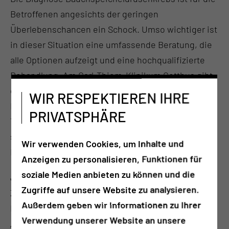
Betroffenen angesichts der geringen
Überlebenschancen ein Schock. Umso wichtiger ist
in dieser Situation eine umfassende Beratung, die
alle Optionen aufzeigt und eine hochqualifizierte
Behandlung. Am Carl-Thiem-Klinikum Cottbus gibt
es bereits seit 2013 ein Organzentrum zur
WIR RESPEKTIEREN IHRE
Behandlung von entzündlichen und
PRIVATSPHÄRE
Tumorerkrankungen des Pankreas-Organsystems
sowie zur Erkennung und Behandlung von
Wir verwenden Cookies, um Inhalte und
Krebsvorstufen.
Anzeigen zu personalisieren, Funktionen für
soziale Medien anbieten zu können und die
Jährlich wird das Organzentrum im Rahmen einer
Zugriffe auf unsere Website zu analysieren.
Zertifizierung durch die Deutsche
Außerdem geben wir Informationen zu Ihrer
Krebsgesellschaft auf ‚Herz und Nieren‘ geprüft.
Verwendung unserer Website an unsere
„Wir sind sehr stolz darauf, dass wir im Rahmen