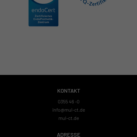
KONTAKT
0355 46 -0
info@mul-ct.de
mul-ct.de
ADRESSE